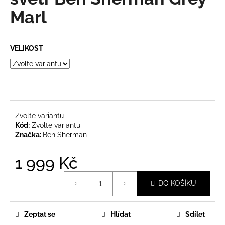
je
a
0,0
Marl
z
j
5
í
hvězdiček.
VELIKOST
t
?
Zvolte variantu
HLEDAT
Kód:
Zvolte variantu
Značka:
Ben Sherman
1 999 Kč
D
o
Měrná
p
DO KOŠÍKU
cena:
o
r
u
Zeptat se
Hlídat
Sdílet