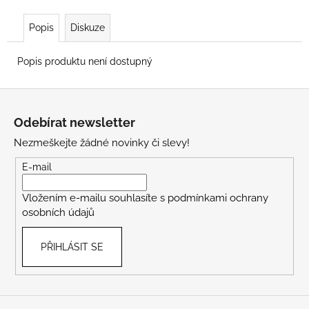
Popis
Diskuze
Popis produktu není dostupný
Z
á
Odebírat newsletter
p
Nezmeškejte žádné novinky či slevy!
a
t
E-mail
í
Vložením e-mailu souhlasíte s
podmínkami ochrany
osobních údajů
PŘIHLÁSIT SE