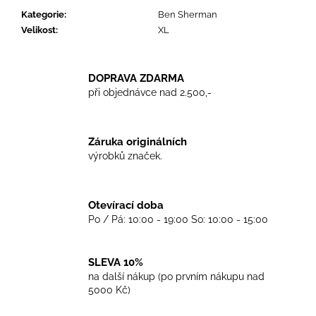
č
Kategorie
:
Ben Sherman
u
Velikost
:
XL
j
e
m
e
DOPRAVA ZDARMA
při objednávce nad 2.500,-
TKANIČKY
DR.
Záruka originálních
MARTENS
výrobků značek.
ŽLUTÉ
KULATÉ
90CM
129
Otevírací doba
Kč
Po / Pá: 10:00 - 19:00 So: 10:00 - 15:00
SLEVA 10%
na další nákup (po prvním nákupu nad
5000 Kč)