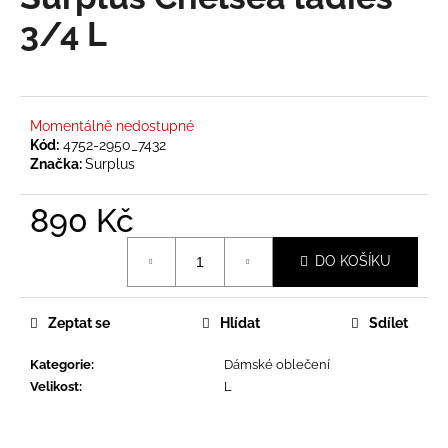
je
a
0,0
3/4 L
z
j
5
í
hvězdiček.
t
?
Momentálně nedostupné
Kód:
4752-2950_7432
Značka:
Surplus
890 Kč
HLEDAT
Měrná
DO KOŠÍKU
cena:
D
Zeptat se
Hlídat
Sdílet
o
p
Kategorie
:
Dámské oblečení
o
Velikost
:
L
r
u