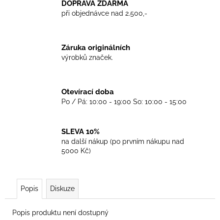
č
DOPRAVA ZDARMA
u
při objednávce nad 2.500,-
j
e
m
Záruka originálních
e
výrobků značek.
TKANIČKY
Otevírací doba
DR.
MARTENS
Po / Pá: 10:00 - 19:00 So: 10:00 - 15:00
ŽLUTÉ
KULATÉ
90CM
SLEVA 10%
129
na další nákup (po prvním nákupu nad
Kč
5000 Kč)
Popis
Diskuze
Popis produktu není dostupný