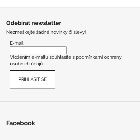
Z
á
Odebírat newsletter
p
Nezmeškejte žádné novinky či slevy!
a
t
E-mail
í
Vložením e-mailu souhlasíte s
podmínkami ochrany
osobních údajů
PŘIHLÁSIT SE
Facebook