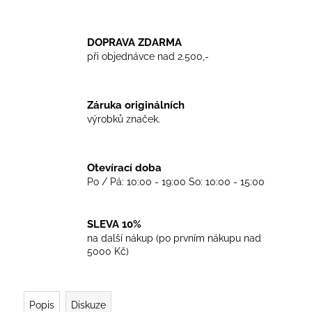
č
u
j
DOPRAVA ZDARMA
e
při objednávce nad 2.500,-
m
e
Záruka originálních
TRIKO
výrobků značek.
GOOD
NIGHT
ANY
SIDE
Otevírací doba
-
Po / Pá: 10:00 - 19:00 So: 10:00 - 15:00
WHITE
450
Kč
SLEVA 10%
na další nákup (po prvním nákupu nad
5000 Kč)
Popis
Diskuze