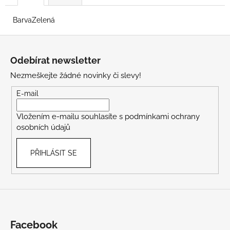
BarvaZelená
Z
á
Odebírat newsletter
p
Nezmeškejte žádné novinky či slevy!
a
t
E-mail
í
Vložením e-mailu souhlasíte s
podmínkami ochrany
osobních údajů
PŘIHLÁSIT SE
Facebook