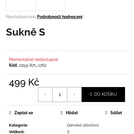
a
j
Průměrné
Neohodnoceno
Podrobnosti hodnocení
í
hodnocení
produktu
Sukně S
t
je
?
0,0
z
5
hvězdiček.
Momentálně nedostupné
Kód:
2259-871_1762
HLEDAT
499 Kč
Měrná
DO KOŠÍKU
D
cena:
o
p
Zeptat se
Hlídat
Sdílet
o
r
Kategorie
:
Dámské oblečení
u
Velikost
:
S