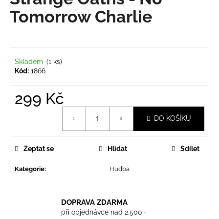
je
a
0,0
Tomorrow Charlie
z
j
5
í
hvězdiček.
t
?
Skladem
(1 ks)
Kód:
1866
299 Kč
Měrná
HLEDAT
DO KOŠÍKU
cena:
Zeptat se
Hlídat
Sdílet
D
o
Kategorie
:
Hudba
p
o
r
DOPRAVA ZDARMA
u
při objednávce nad 2.500,-