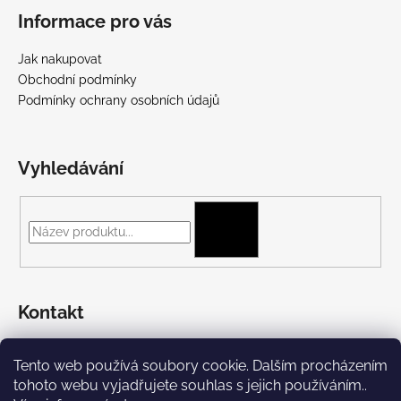
Informace pro vás
Jak nakupovat
Obchodní podmínky
Podmínky ochrany osobních údajů
Vyhledávání
HLEDAT
Kontakt
+420 775 697 782
Tento web používá soubory cookie. Dalším procházením
https://www.facebook.com/Streetpunk.cz
tohoto webu vyjadřujete souhlas s jejich používáním..