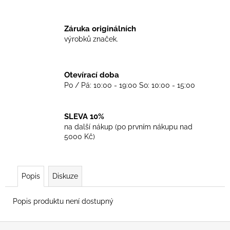
č
u
j
Záruka originálních
e
výrobků značek.
m
e
Otevírací doba
Po / Pá: 10:00 - 19:00 So: 10:00 - 15:00
TRIKO
COCKNEY
REJECT
-
SLEVA 10%
WHITE
na další nákup (po prvním nákupu nad
450
5000 Kč)
Kč
Popis
Diskuze
Popis produktu není dostupný
Z