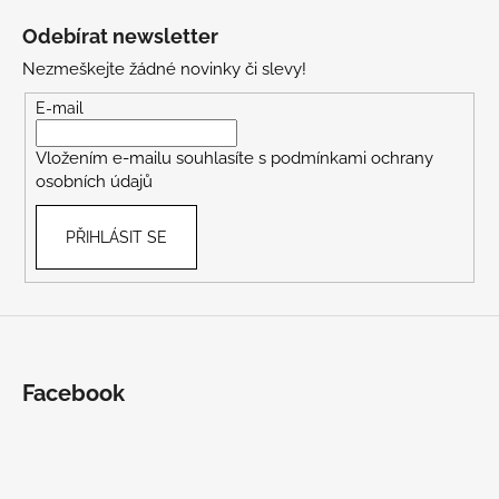
á
Odebírat newsletter
p
Nezmeškejte žádné novinky či slevy!
a
t
E-mail
í
Vložením e-mailu souhlasíte s
podmínkami ochrany
osobních údajů
PŘIHLÁSIT SE
Facebook