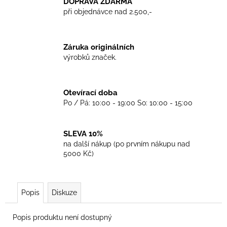
č
DOPRAVA ZDARMA
u
při objednávce nad 2.500,-
j
e
m
Záruka originálních
e
výrobků značek.
TRIKO
Otevírací doba
GOOD
Po / Pá: 10:00 - 19:00 So: 10:00 - 15:00
NIGHT
ANY
SIDE
-
SLEVA 10%
WHITE
na další nákup (po prvním nákupu nad
450
5000 Kč)
Kč
Popis
Diskuze
Popis produktu není dostupný