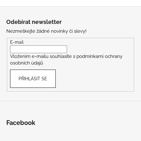
Z
á
Odebírat newsletter
p
Nezmeškejte žádné novinky či slevy!
a
t
E-mail
í
Vložením e-mailu souhlasíte s
podmínkami ochrany
osobních údajů
PŘIHLÁSIT SE
Facebook