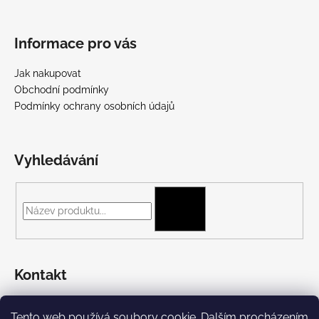
Informace pro vás
Jak nakupovat
Obchodní podmínky
Podmínky ochrany osobních údajů
Vyhledávání
HLEDAT
Kontakt
+420 775 697 782
Tento web používá soubory cookie. Dalším procházením