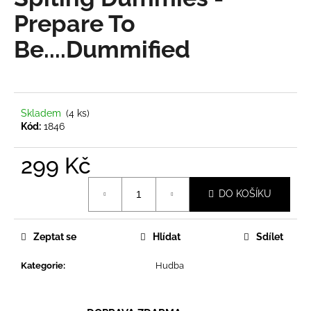
je
a
0,0
Prepare To
z
j
Be....Dummified
5
í
hvězdiček.
t
?
Skladem
(4 ks)
Kód:
1846
299 Kč
HLEDAT
Měrná
DO KOŠÍKU
cena:
D
o
Zeptat se
Hlídat
Sdílet
p
o
Kategorie
:
Hudba
r
u