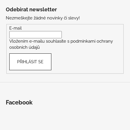
á
Odebírat newsletter
p
Nezmeškejte žádné novinky či slevy!
a
t
E-mail
í
Vložením e-mailu souhlasíte s
podmínkami ochrany
osobních údajů
PŘIHLÁSIT SE
Facebook