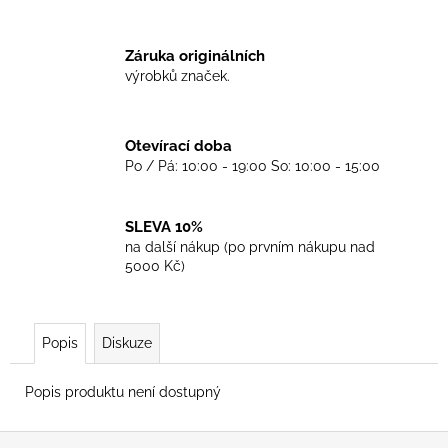
č
u
j
Záruka originálních
e
výrobků značek.
m
e
Otevírací doba
Po / Pá: 10:00 - 19:00 So: 10:00 - 15:00
TRIKO
GOOD
NIGHT
ANY
SLEVA 10%
SIDE
na další nákup (po prvním nákupu nad
-
5000 Kč)
BLACK
450
Kč
Popis
Diskuze
Popis produktu není dostupný
Z