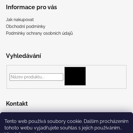
Informace pro vás
Jak nakupovat
Obchodní podmínky
Podmínky ochrany osobních údajů
Vyhledávání
HLEDAT
Kontakt
+420 775 697 782
Tento web používá soubory cookie. Dalším procházením
https://www.facebook.com/Streetpunk.cz
tohoto webu vyjadřujete souhlas s jejich používáním..