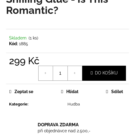
je
a
0,0
Romantic?
z
j
5
í
hvězdiček.
t
?
Skladem
(1 ks)
Kód:
1885
299 Kč
Měrná
HLEDAT
DO KOŠÍKU
cena:
Zeptat se
Hlídat
Sdílet
D
o
Kategorie
:
Hudba
p
o
r
DOPRAVA ZDARMA
u
při objednávce nad 2.500,-