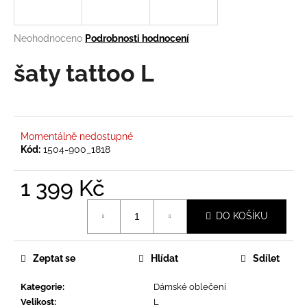
a
j
Průměrné
Neohodnoceno
Podrobnosti hodnocení
í
hodnocení
produktu
šaty tattoo L
t
je
?
0,0
z
5
hvězdiček.
Momentálně nedostupné
Kód:
1504-900_1818
HLEDAT
1 399 Kč
Měrná
DO KOŠÍKU
D
cena:
o
p
Zeptat se
Hlídat
Sdílet
o
r
Kategorie
:
Dámské oblečení
u
Velikost
:
L