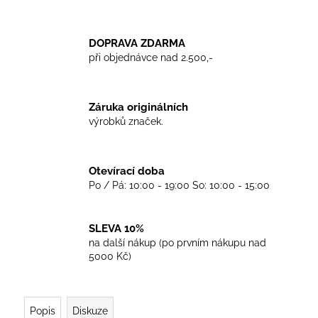
č
u
j
DOPRAVA ZDARMA
e
při objednávce nad 2.500,-
m
e
Záruka originálních
TRIKO
výrobků značek.
GOOD
NIGHT
ANY
SIDE
Otevírací doba
-
Po / Pá: 10:00 - 19:00 So: 10:00 - 15:00
BLACK
450
Kč
SLEVA 10%
na další nákup (po prvním nákupu nad
5000 Kč)
Popis
Diskuze