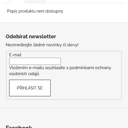
Popis produktu není dostupný
Z
á
Odebírat newsletter
p
Nezmeškejte žádné novinky či slevy!
a
t
E-mail
í
Vložením e-mailu souhlasíte s
podmínkami ochrany
osobních údajů
PŘIHLÁSIT SE
Facebook