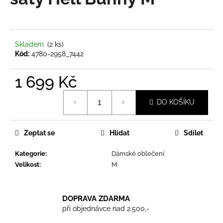
je
a
0,0
z
j
5
í
hvězdiček.
Skladem
(2 ks)
t
Kód:
4780-2958_7442
?
1 699 Kč
Měrná
DO KOŠÍKU
cena:
HLEDAT
Zeptat se
Hlídat
Sdílet
Kategorie
:
Dámské oblečení
D
Velikost
:
M
o
p
o
DOPRAVA ZDARMA
r
při objednávce nad 2.500,-
u