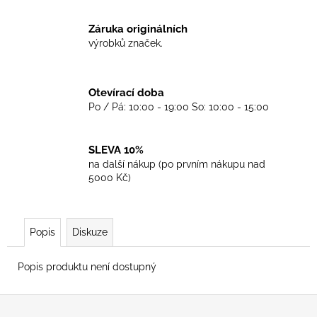
č
u
Záruka originálních
j
výrobků značek.
e
m
e
Otevírací doba
Po / Pá: 10:00 - 19:00 So: 10:00 - 15:00
TRIKO
SKINHEADS
NEVER
SLEVA 10%
DIE
na další nákup (po prvním nákupu nad
-
5000 Kč)
BLACK
450
Kč
Popis
Diskuze
Popis produktu není dostupný
Z