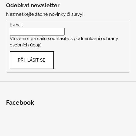
á
Odebírat newsletter
p
Nezmeškejte žádné novinky či slevy!
a
t
E-mail
í
Vložením e-mailu souhlasíte s
podmínkami ochrany
osobních údajů
PŘIHLÁSIT SE
Facebook