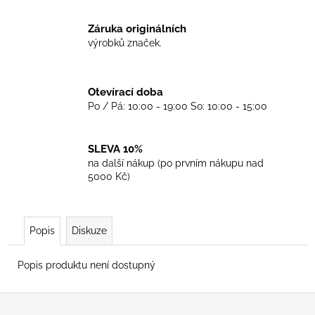
č
u
Záruka originálních
j
výrobků značek.
e
m
e
Otevírací doba
Po / Pá: 10:00 - 19:00 So: 10:00 - 15:00
TKANIČKY
DR.
MARTENS
SLEVA 10%
ŽLUTÉ
na další nákup (po prvním nákupu nad
KULATÉ
5000 Kč)
90CM
129
Kč
Popis
Diskuze
Popis produktu není dostupný
Z