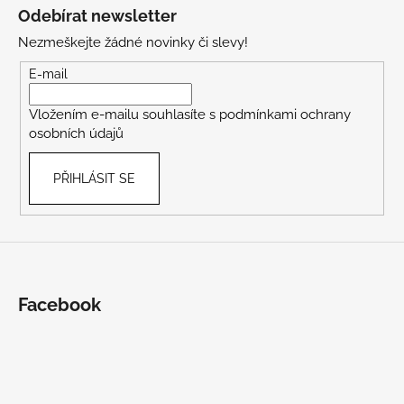
á
Odebírat newsletter
p
Nezmeškejte žádné novinky či slevy!
a
t
E-mail
í
Vložením e-mailu souhlasíte s
podmínkami ochrany
osobních údajů
PŘIHLÁSIT SE
Facebook