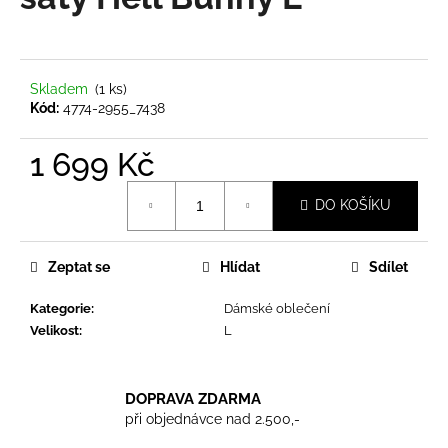
je
a
0,0
z
j
5
í
hvězdiček.
Skladem
(1 ks)
t
Kód:
4774-2955_7438
?
1 699 Kč
Měrná
DO KOŠÍKU
cena:
HLEDAT
Zeptat se
Hlídat
Sdílet
Kategorie
:
Dámské oblečení
D
Velikost
:
L
o
p
o
DOPRAVA ZDARMA
r
při objednávce nad 2.500,-
u