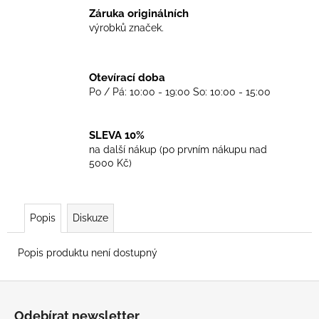
č
Záruka originálních
u
výrobků značek.
j
e
m
Otevírací doba
e
Po / Pá: 10:00 - 19:00 So: 10:00 - 15:00
TRIKO
SKINHEADS
SLEVA 10%
NEVER
na další nákup (po prvním nákupu nad
DIE
5000 Kč)
-
BLACK
450
Kč
Popis
Diskuze
Popis produktu není dostupný
Z
á
Odebírat newsletter