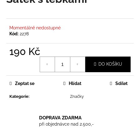
je
a
0,0
z
j
5
í
hvězdiček.
Momentálně nedostupné
t
Kód:
2278
?
190 Kč
Měrná
DO KOŠÍKU
cena:
HLEDAT
Zeptat se
Hlídat
Sdílet
Kategorie
:
Značky
D
o
p
DOPRAVA ZDARMA
o
při objednávce nad 2.500,-
r
u