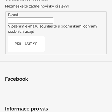
p
Nezmeškejte žádné novinky či slevy!
a
t
E-mail
í
Vložením e-mailu souhlasíte s
podmínkami ochrany
osobních údajů
PŘIHLÁSIT SE
Facebook
Informace pro vás