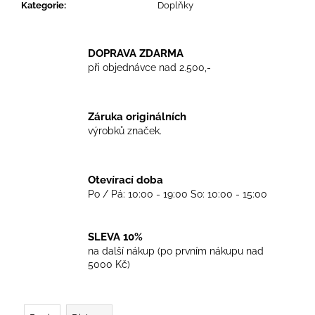
č
Kategorie
:
Doplňky
u
j
e
DOPRAVA ZDARMA
m
při objednávce nad 2.500,-
e
Záruka originálních
TRIKO
výrobků značek.
SKINHEADS
NEVER
DIE
-
Otevírací doba
BLACK
Po / Pá: 10:00 - 19:00 So: 10:00 - 15:00
450
Kč
SLEVA 10%
na další nákup (po prvním nákupu nad
5000 Kč)