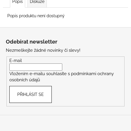
Popis
Diskuze
Popis produktu není dostupný
Z
á
Odebírat newsletter
p
Nezmeškejte žádné novinky či slevy!
a
t
E-mail
í
Vložením e-mailu souhlasíte s
podmínkami ochrany
osobních údajů
PŘIHLÁSIT SE