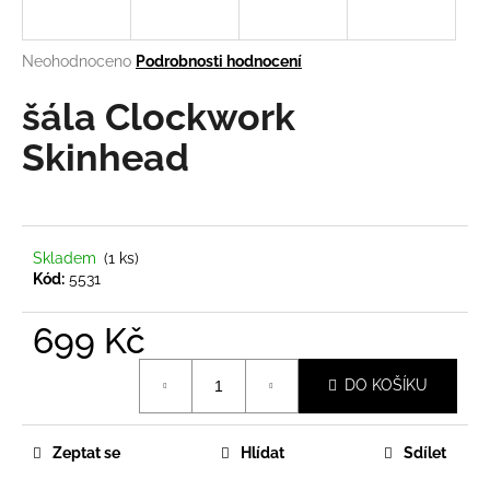
a
j
Průměrné
Neohodnoceno
Podrobnosti hodnocení
í
hodnocení
produktu
šála Clockwork
t
je
?
0,0
Skinhead
z
5
hvězdiček.
HLEDAT
Skladem
(1 ks)
Kód:
5531
699 Kč
D
Měrná
o
DO KOŠÍKU
cena:
p
o
r
Zeptat se
Hlídat
Sdílet
u