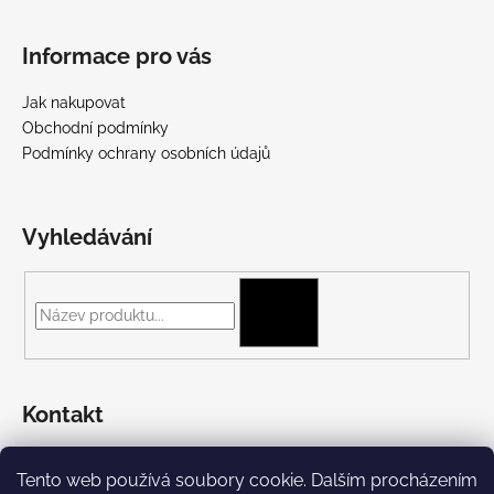
Informace pro vás
Jak nakupovat
Obchodní podmínky
Podmínky ochrany osobních údajů
Vyhledávání
HLEDAT
Kontakt
+420 775 697 782
Tento web používá soubory cookie. Dalším procházením
https://www.facebook.com/Streetpunk.cz