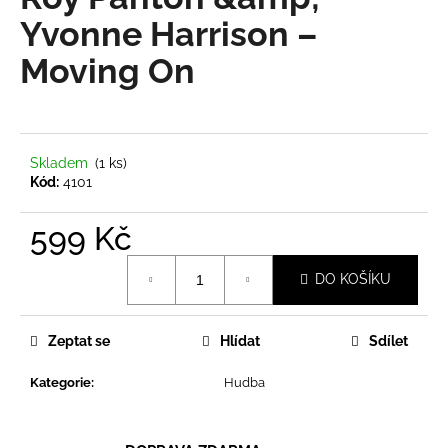
je
a
0,0
Yvonne Harrison ‎–
z
j
Moving On
5
í
hvězdiček.
t
?
Skladem
(1 ks)
Kód:
4101
599 Kč
HLEDAT
Měrná
DO KOŠÍKU
cena:
D
o
Zeptat se
Hlídat
Sdílet
p
o
Kategorie
:
Hudba
r
u