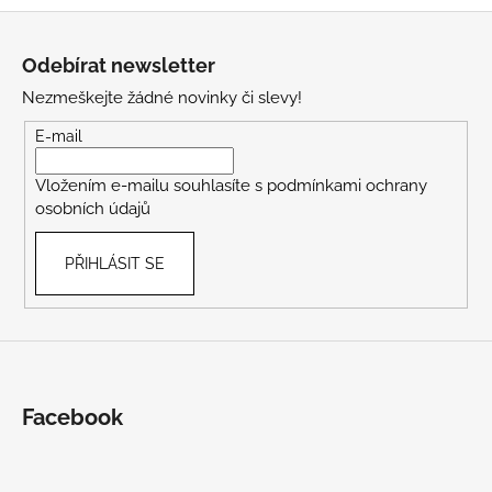
Z
á
Odebírat newsletter
p
Nezmeškejte žádné novinky či slevy!
a
t
E-mail
í
Vložením e-mailu souhlasíte s
podmínkami ochrany
osobních údajů
PŘIHLÁSIT SE
Facebook