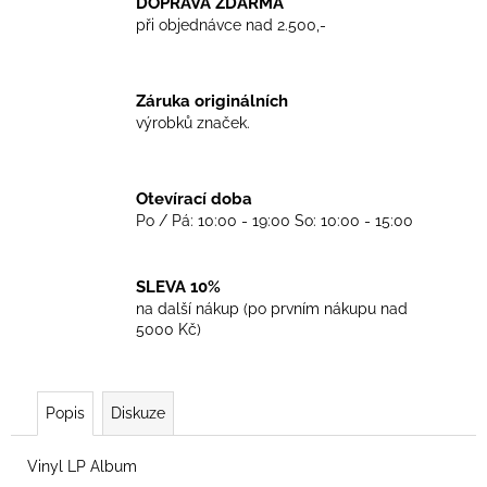
č
DOPRAVA ZDARMA
u
při objednávce nad 2.500,-
j
e
m
Záruka originálních
e
výrobků značek.
TRIKO
Otevírací doba
GOOD
Po / Pá: 10:00 - 19:00 So: 10:00 - 15:00
NIGHT
ANY
SIDE
-
SLEVA 10%
BLACK
na další nákup (po prvním nákupu nad
450
5000 Kč)
Kč
Popis
Diskuze
Vinyl LP Album