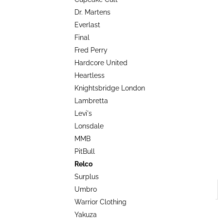
TRIKO COCKNEY REJECT - OXBLOOD
l
Dr. Martens
499 Kč
Everlast
Final
Fred Perry
Hardcore United
Heartless
Knightsbridge London
Lambretta
Levi's
Lonsdale
MMB
PitBull
Relco
Surplus
Umbro
Warrior Clothing
Yakuza