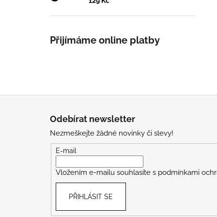
129 Kč
Přijímáme online platby
Z
á
Odebírat newsletter
p
Nezmeškejte žádné novinky či slevy!
a
t
E-mail
í
Vložením e-mailu souhlasíte s
podmínkami ochr
PŘIHLÁSIT SE