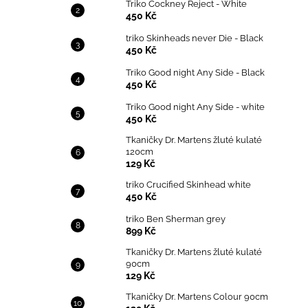
Triko Cockney Reject - White
450 Kč
triko Skinheads never Die - Black
450 Kč
Triko Good night Any Side - Black
450 Kč
Triko Good night Any Side - white
450 Kč
Tkaničky Dr. Martens žluté kulaté
120cm
129 Kč
triko Crucified Skinhead white
450 Kč
triko Ben Sherman grey
899 Kč
Tkaničky Dr. Martens žluté kulaté
90cm
129 Kč
Tkaničky Dr. Martens Colour 90cm