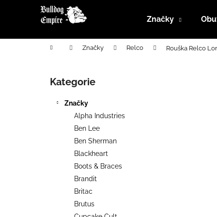
K
Přejít
na
o
Značky
Obu
obsah
Zpět
Zpět
š
do
do
í
Domů
Značky
Relco
Rouška Relco Lo
k
obchodu
obchodu
P
o
Kategorie
Přeskočit
s
kategorie
t
Značky
r
Alpha Industries
a
Ben Lee
n
Ben Sherman
n
Blackheart
í
Boots & Braces
p
Brandit
a
Britac
n
Brutus
e
Cupcake Cult