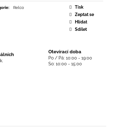
DS NEVER DIE - BLACK
Tisk
orie
:
Relco
Zeptat se
Hlídat
Sdílet
Otevírací doba
nálních
Po / Pá: 10:00 - 19:00
k.
So: 10:00 - 15:00