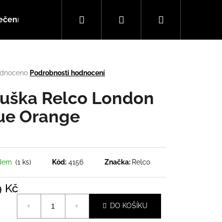
Hledat
Přihlášení
Nákupní
ečení
Doplňky
Hudba
košík
rné
dnoceno
Podrobnosti hodnocení
cení
tu
uška Relco London
ue Orange
ček.
adem
(1 ks)
Kód:
4156
Značka:
Relco
9 Kč
Následující
á
DO KOŠÍKU