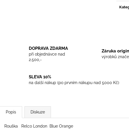
TRIKO COCKNEY REJECT - WHITE
TRIKO SKINHEA
Kateg
450 Kč
450 Kč
DOPRAVA ZDARMA
Záruka origi
při objednávce nad
výrobků znače
2.500,-
SLEVA 10%
na další nákup (po prvním nákupu nad 5000 Kč)
Popis
Diskuze
Rouška Relco London Blue Orange