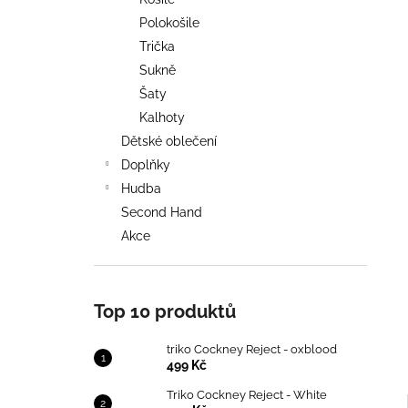
TRIKO COCKNEY REJECT - OXBLOOD
l
Polokošile
499 Kč
Trička
Sukně
Šaty
Kalhoty
Dětské oblečení
Doplňky
Hudba
Second Hand
Akce
Top 10 produktů
triko Cockney Reject - oxblood
499 Kč
Triko Cockney Reject - White