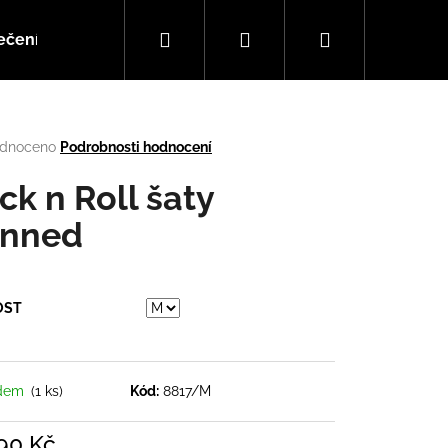
Hledat
Přihlášení
Nákupní
ečení
Doplňky
Hudba
košík
rné
dnoceno
Podrobnosti hodnocení
cení
tu
ck n Roll šaty
nned
ček.
OST
Následující
adem
(1 ks)
Kód:
8817/M
90 Kč