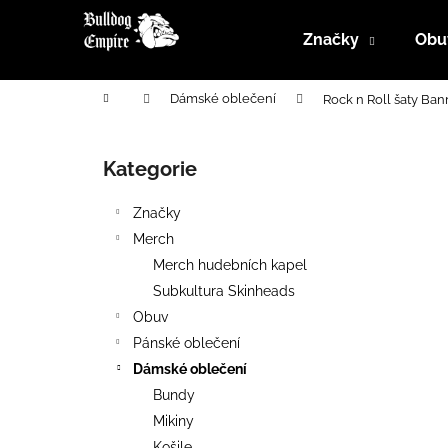
K
Přejít
na
o
Značky
Obu
obsah
Zpět
Zpět
š
do
do
í
Domů
Dámské oblečení
Rock n Roll šaty Ba
k
obchodu
obchodu
P
o
Kategorie
Přeskočit
s
kategorie
t
Značky
r
Merch
a
Merch hudebních kapel
n
Subkultura Skinheads
n
Obuv
í
Pánské oblečení
p
Dámské oblečení
a
Bundy
n
Mikiny
e
Košile