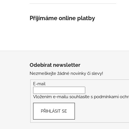
Přijímáme online platby
Z
á
Odebírat newsletter
p
Nezmeškejte žádné novinky či slevy!
a
t
E-mail
í
Vložením e-mailu souhlasíte s
podmínkami ochr
PŘIHLÁSIT SE