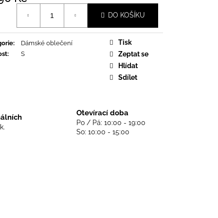
DS NEVER DIE - BLACK
á
DO KOŠÍKU
Tisk
orie
:
Dámské oblečení
ost
:
S
Zeptat se
Hlídat
Sdílet
Otevírací doba
nálních
Po / Pá: 10:00 - 19:00
k.
So: 10:00 - 15:00