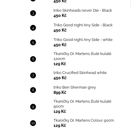
450 Kč
triko Skinheads never Die - Black
450 Kč
Triko Good night Any Side - Black
450 Kč
Triko Good night Any Side - white
450 Kč
Tkaničky Dr. Martens žluté kulaté
120cm
129 Kč
triko Crucified Skinhead white
450 Kč
triko Ben Sherman grey
899 Kč
Tkaničky Dr. Martens žluté kulaté
90cm
129 Kč
Tkaničky Dr. Martens Colour 90cm
129 Kč