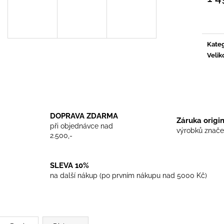
TRIKO COCKNEY REJECT - WHITE
TRIKO SKINHEA
Měrn
450 Kč
450 Kč
cena:
Kateg
Velik
DOPRAVA ZDARMA
Záruka origi
při objednávce nad
výrobků znače
2.500,-
SLEVA 10%
na další nákup (po prvním nákupu nad 5000 Kč)