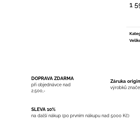
TRIKO COCKNEY REJECT - WHITE
TRIKO SKINHEA
1 5
450 Kč
450 Kč
Měrn
cena:
Kateg
Velik
DOPRAVA ZDARMA
Záruka origi
při objednávce nad
výrobků znače
2.500,-
SLEVA 10%
na další nákup (po prvním nákupu nad 5000 Kč)