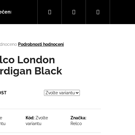
Hledat
Přihlášení
Nákupní
ečení
Doplňky
Hudba
košík
rné
dnoceno
Podrobnosti hodnocení
cení
tu
lco London
rdigan Black
ček.
OST
Následující
te
Kód:
Zvolte
Značka:
ntu
variantu
Relco