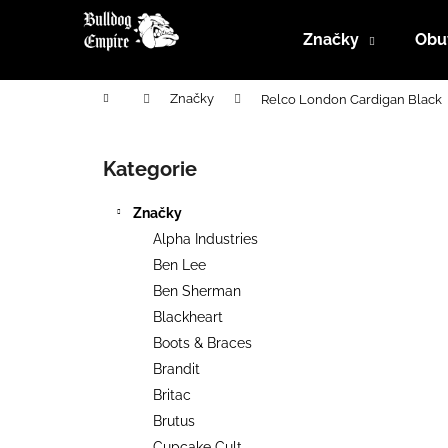
K
Přejít
na
o
Značky
Obu
obsah
Zpět
Zpět
š
do
do
í
Domů
Značky
Relco London Cardigan Black
k
obchodu
obchodu
P
o
Kategorie
Přeskočit
s
kategorie
t
Značky
r
Alpha Industries
a
Ben Lee
n
Ben Sherman
n
Blackheart
í
Boots & Braces
p
Brandit
a
Britac
n
Brutus
e
Cupcake Cult