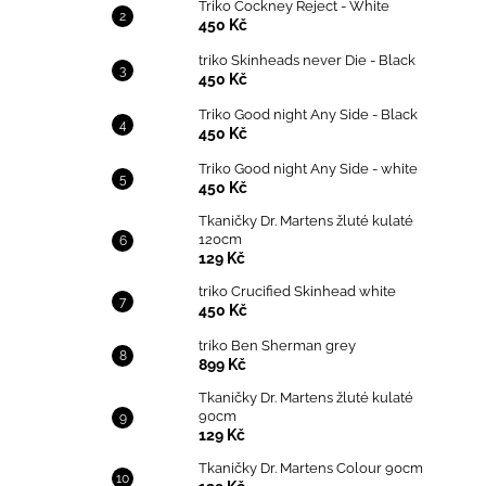
Triko Cockney Reject - White
450 Kč
triko Skinheads never Die - Black
450 Kč
Triko Good night Any Side - Black
450 Kč
Triko Good night Any Side - white
450 Kč
Tkaničky Dr. Martens žluté kulaté
120cm
129 Kč
triko Crucified Skinhead white
450 Kč
triko Ben Sherman grey
899 Kč
Tkaničky Dr. Martens žluté kulaté
90cm
129 Kč
Tkaničky Dr. Martens Colour 90cm