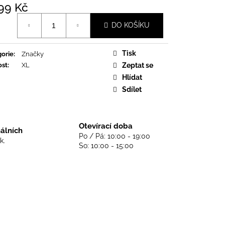
DS NEVER DIE - BLACK
99 Kč
á
DO KOŠÍKU
Tisk
orie
:
Značky
ost
:
XL
Zeptat se
Hlídat
Sdílet
Otevírací doba
nálních
Po / Pá: 10:00 - 19:00
k.
So: 10:00 - 15:00