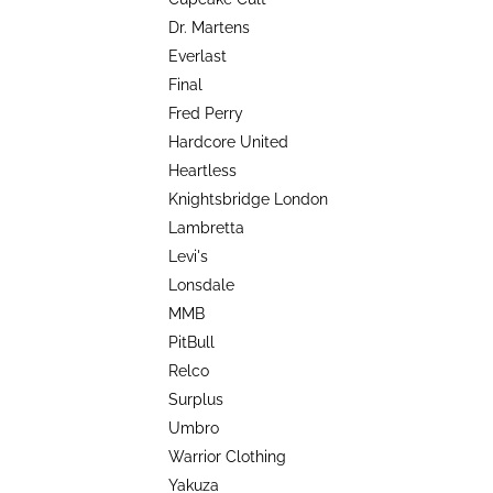
TRIKO COCKNEY REJECT - OXBLOOD
l
Dr. Martens
499 Kč
Everlast
Final
Fred Perry
Hardcore United
Heartless
Knightsbridge London
Lambretta
Levi's
Lonsdale
MMB
PitBull
Relco
Surplus
Umbro
Warrior Clothing
Yakuza