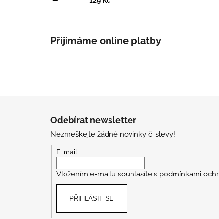
129 Kč
Přijímáme online platby
Z
á
Odebírat newsletter
p
Nezmeškejte žádné novinky či slevy!
a
t
E-mail
í
Vložením e-mailu souhlasíte s
podmínkami ochr
PŘIHLÁSIT SE