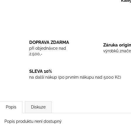
Kateg
TRIKO COCKNEY REJECT - WHITE
TRIKO SKINHEA
450 Kč
450 Kč
DOPRAVA ZDARMA
Záruka origi
při objednávce nad
výrobků znače
2.500,-
SLEVA 10%
na další nákup (po prvním nákupu nad 5000 Kč)
Popis
Diskuze
Popis produktu není dostupný