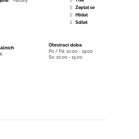
orie
:
Fanziny
DS NEVER DIE - BLACK
Zeptat se
Hlídat
Sdílet
Otevírací doba
nálních
Po / Pá: 10:00 - 19:00
k.
So: 10:00 - 15:00