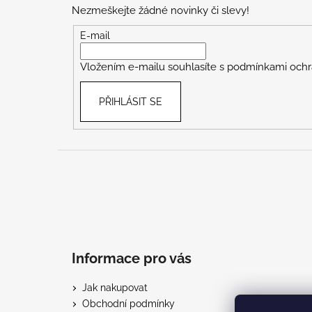
p
Nezmeškejte žádné novinky či slevy!
a
t
E-mail
í
Vložením e-mailu souhlasíte s
podmínkami ochr
PŘIHLÁSIT SE
Informace pro vás
Jak nakupovat
Obchodní podmínky