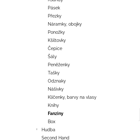
TRIKO COCKNEY REJECT - OXBLOOD
l
Pásek
499 Kč
Přezky
Náramky, obojky
Ponožky
Kšiltovky
Čepice
Šály
Peněženky
Tašky
Odznaky
Nášivky
Klíčenky, barvy na vlasy
Knihy
Fanziny
Box
Hudba
Second Hand