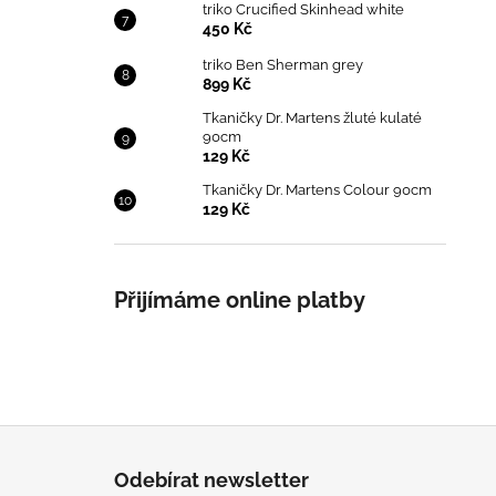
triko Crucified Skinhead white
450 Kč
triko Ben Sherman grey
899 Kč
Tkaničky Dr. Martens žluté kulaté
90cm
129 Kč
Tkaničky Dr. Martens Colour 90cm
129 Kč
Přijímáme online platby
Z
á
Odebírat newsletter