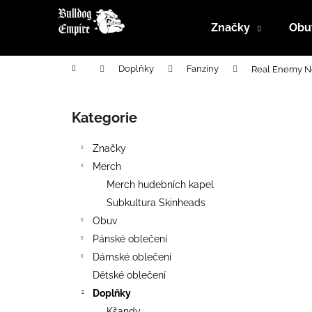
K
Přejít
na
o
Značky
Obu
obsah
Zpět
Zpět
š
do
do
í
Domů
Doplňky
Fanziny
Real Enemy No
k
obchodu
obchodu
P
o
Kategorie
Přeskočit
s
kategorie
t
Značky
r
Merch
a
Merch hudebních kapel
n
Subkultura Skinheads
n
Obuv
í
Pánské oblečení
p
Dámské oblečení
a
Dětské oblečení
n
Doplňky
e
Kšandy