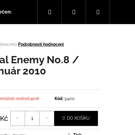
Hledat
Přihlášení
Nákupní
ečení
Doplňky
Hudba
košík
rné
dnoceno
Podrobnosti hodnocení
cení
tu
al Enemy No.8 /
nuár 2010
ček.
ntálně nedostupné
Kód:
5400
Následující
 Kč
DO KOŠÍKU
á
Tisk