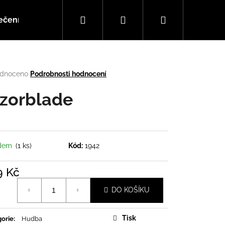
Hledat
Přihlášení
Nákupní
ečení
Doplňky
Hudba
košík
rné
dnoceno
Podrobnosti hodnocení
cení
tu
zorblade
ček.
adem
(1 ks)
Kód:
1942
9 Kč
á
DO KOŠÍKU
Následující
Tisk
orie
:
Hudba