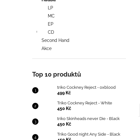
TRIKO COCKNEY REJECT - OXBLOOD
l
LP
499 Kč
MC
EP
CD
Second Hand
Akce
Top 10 produktů
triko Cockney Reject - oxblood
499 Kč
Triko Cockney Reject - White
450 Kč
triko Skinheads never Die - Black
450 Kč
Triko Good night Any Side - Black
450 Kč