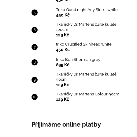
Triko Good night Any Side - white
450 Kč
Tkaničky Dr. Martens žluté kulaté
120cm
129 Kč
triko Crucified Skinhead white
450 Kč
triko Ben Sherman grey
899 Kč
Tkaničky Dr. Martens žluté kulaté
90cm
129 Kč
Tkaničky Dr. Martens Colour 90cm
129 Kč
Přijímáme online platby