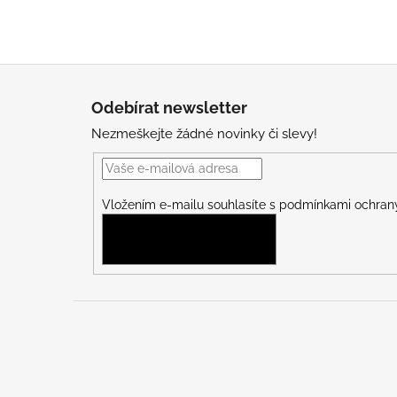
Z
á
Odebírat newsletter
p
Nezmeškejte žádné novinky či slevy!
a
t
í
Vložením e-mailu souhlasíte s
podmínkami ochrany
PŘIHLÁSIT SE