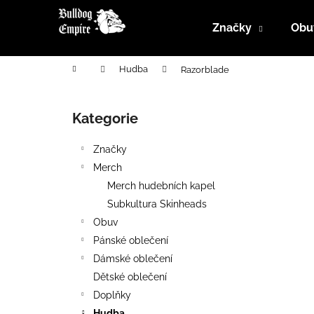
K
Přejít
na
o
Značky
Obu
obsah
Zpět
Zpět
š
do
do
í
Domů
Hudba
Razorblade
k
obchodu
obchodu
P
o
Kategorie
Přeskočit
s
kategorie
t
Značky
r
Merch
a
Merch hudebních kapel
n
Subkultura Skinheads
n
Obuv
í
Pánské oblečení
p
Dámské oblečení
a
Dětské oblečení
n
Doplňky
e
Hudba