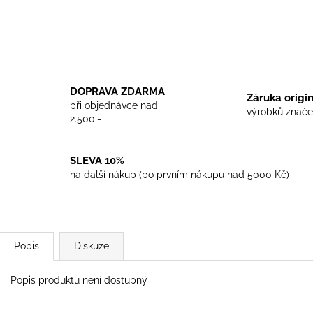
TRIKO COCKNEY REJECT - WHITE
TRIKO SKINHEA
450 Kč
450 Kč
DOPRAVA ZDARMA
Záruka origi
při objednávce nad
výrobků znače
2.500,-
SLEVA 10%
na další nákup (po prvním nákupu nad 5000 Kč)
Popis
Diskuze
Popis produktu není dostupný