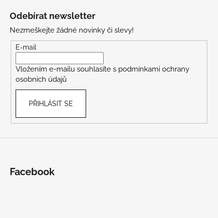
á
Odebírat newsletter
p
Nezmeškejte žádné novinky či slevy!
a
t
E-mail
í
Vložením e-mailu souhlasíte s
podmínkami ochrany
osobních údajů
PŘIHLÁSIT SE
Facebook