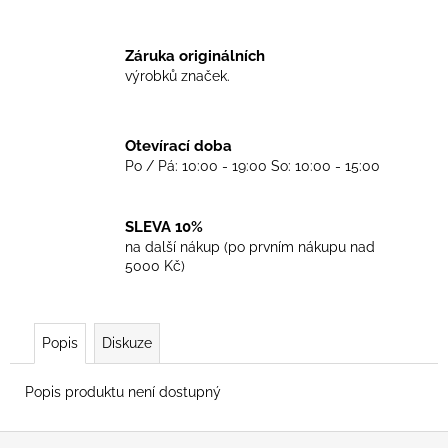
č
u
j
Záruka originálních
e
výrobků značek.
m
e
Otevírací doba
Po / Pá: 10:00 - 19:00 So: 10:00 - 15:00
TRIKO
GOOD
NIGHT
ANY
SLEVA 10%
SIDE
na další nákup (po prvním nákupu nad
-
5000 Kč)
BLACK
450
Kč
Popis
Diskuze
Popis produktu není dostupný
Z