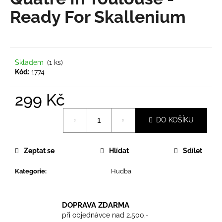
je
a
0,0
Ready For Skallenium
z
j
5
í
hvězdiček.
t
?
Skladem
(1 ks)
Kód:
1774
299 Kč
Měrná
HLEDAT
DO KOŠÍKU
cena:
Zeptat se
Hlídat
Sdílet
D
o
Kategorie
:
Hudba
p
o
r
DOPRAVA ZDARMA
u
při objednávce nad 2.500,-