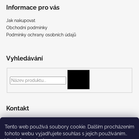
Informace pro vás
Jak nakupovat
Obchodní podmínky
Podmínky ochrany osobních údajů
Vyhledávání
HLEDAT
Kontakt
+420 775 697 782
Tento web používá soubory cookie. Dalším procházením
https://www.facebook.com/Streetpunk.cz
tohoto webu vyjadřujete souhlas s jejich používáním..