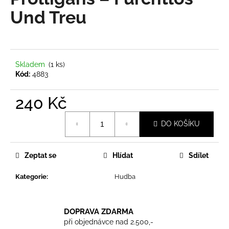
je
a
0,0
Und Treu
z
j
5
í
hvězdiček.
t
?
Skladem
(1 ks)
Kód:
4883
240 Kč
Měrná
HLEDAT
DO KOŠÍKU
cena:
Zeptat se
Hlídat
Sdílet
D
o
Kategorie
:
Hudba
p
o
r
DOPRAVA ZDARMA
u
při objednávce nad 2.500,-