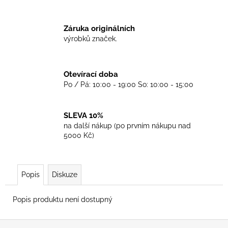
č
u
j
Záruka originálních
e
výrobků značek.
m
e
Otevírací doba
Po / Pá: 10:00 - 19:00 So: 10:00 - 15:00
TKANIČKY
DR.
MARTENS
ŽLUTÉ
SLEVA 10%
KULATÉ
na další nákup (po prvním nákupu nad
90CM
5000 Kč)
129
Kč
Popis
Diskuze
Popis produktu není dostupný
Z