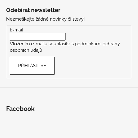
á
Odebírat newsletter
p
Nezmeškejte žádné novinky či slevy!
a
t
E-mail
í
Vložením e-mailu souhlasíte s
podmínkami ochrany
osobních údajů
PŘIHLÁSIT SE
Facebook