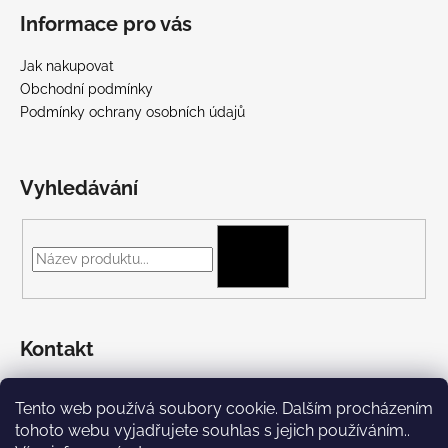
Informace pro vás
Jak nakupovat
Obchodní podmínky
Podmínky ochrany osobních údajů
Vyhledávání
HLEDAT
Kontakt
+420 775 697 782
Tento web používá soubory cookie. Dalším procházením
https://www.facebook.com/Streetpunk.cz
tohoto webu vyjadřujete souhlas s jejich používáním..