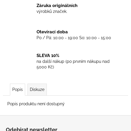
č
Záruka originálních
u
výrobků značek.
j
e
m
Otevírací doba
e
Po / Pá: 10:00 - 19:00 So: 10:00 - 15:00
TRIKO
GOOD
SLEVA 10%
NIGHT
na další nákup (po prvním nákupu nad
ANY
5000 Kč)
SIDE
-
WHITE
450
Popis
Diskuze
Kč
Popis produktu není dostupný
Z
á
Odebírat newsletter