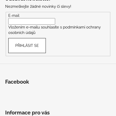
p
Nezmeškejte žádné novinky či slevy!
a
t
E-mail
í
Vložením e-mailu souhlasíte s
podmínkami ochrany
osobních údajů
PŘIHLÁSIT SE
Facebook
Informace pro vás