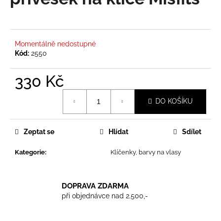
je
a
0,0
z
j
5
í
hvězdiček.
Momentálně nedostupné
t
Kód:
2550
?
330 Kč
Měrná
DO KOŠÍKU
cena:
HLEDAT
Zeptat se
Hlídat
Sdílet
Kategorie
:
Klíčenky, barvy na vlasy
D
o
p
DOPRAVA ZDARMA
o
při objednávce nad 2.500,-
r
u