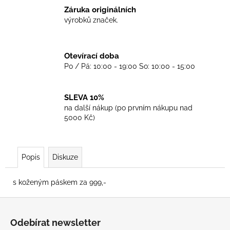
č
Záruka originálních
u
výrobků značek.
j
e
m
Otevírací doba
e
Po / Pá: 10:00 - 19:00 So: 10:00 - 15:00
TRIKO
GOOD
SLEVA 10%
NIGHT
na další nákup (po prvním nákupu nad
ANY
5000 Kč)
SIDE
-
BLACK
450
Popis
Diskuze
Kč
s koženým páskem za 999,-
Z
á
Odebírat newsletter