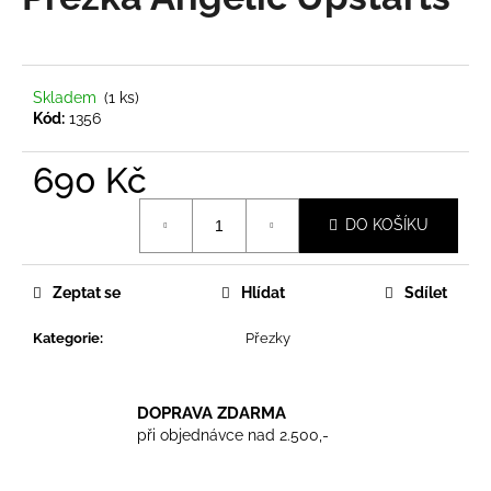
je
a
0,0
z
j
5
í
hvězdiček.
Skladem
(1 ks)
t
Kód:
1356
?
690 Kč
Měrná
DO KOŠÍKU
cena:
HLEDAT
Zeptat se
Hlídat
Sdílet
Kategorie
:
Přezky
D
o
p
DOPRAVA ZDARMA
o
při objednávce nad 2.500,-
r
u