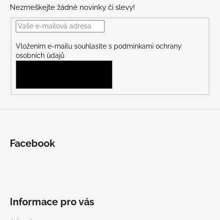
p
Nezmeškejte žádné novinky či slevy!
a
t
í
Vložením e-mailu souhlasíte s
podmínkami ochrany
osobních údajů
PŘIHLÁSIT SE
Facebook
Informace pro vás