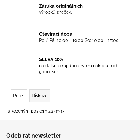
č
Záruka originálních
u
výrobků značek.
j
e
m
Otevírací doba
e
Po / Pá: 10:00 - 19:00 So: 10:00 - 15:00
TRIKO
GOOD
SLEVA 10%
NIGHT
na další nákup (po prvním nákupu nad
ANY
5000 Kč)
SIDE
-
BLACK
450
Popis
Diskuze
Kč
s koženým páskem za 999,-
Z
á
Odebírat newsletter