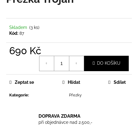
je
a
0,0
z
j
5
í
hvězdiček.
Skladem
(3 ks)
t
Kód:
87
?
690 Kč
Měrná
DO KOŠÍKU
cena:
HLEDAT
Zeptat se
Hlídat
Sdílet
Kategorie
:
Přezky
D
o
p
DOPRAVA ZDARMA
o
při objednávce nad 2.500,-
r
u