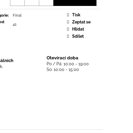
DS NEVER DIE - BLACK
Tisk
orie
:
Final
ost
Zeptat se
41
Hlídat
Sdílet
Otevírací doba
nálních
Po / Pá: 10:00 - 19:00
k.
So: 10:00 - 15:00