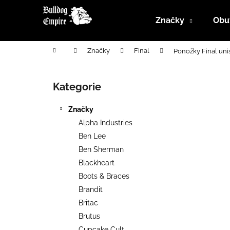
K
Přejít
na
o
Značky
Obu
obsah
Zpět
Zpět
š
do
do
í
Domů
Značky
Final
Ponožky Final uni
k
obchodu
obchodu
P
o
Kategorie
Přeskočit
s
kategorie
t
Značky
r
Alpha Industries
a
Ben Lee
n
Ben Sherman
n
Blackheart
í
Boots & Braces
p
Brandit
a
Britac
n
Brutus
e
Cupcake Cult