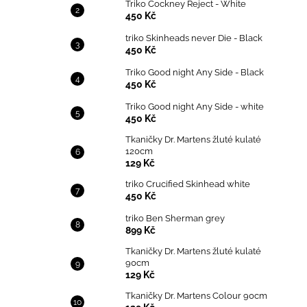
Triko Cockney Reject - White
450 Kč
triko Skinheads never Die - Black
450 Kč
Triko Good night Any Side - Black
450 Kč
Triko Good night Any Side - white
450 Kč
Tkaničky Dr. Martens žluté kulaté
120cm
129 Kč
triko Crucified Skinhead white
450 Kč
triko Ben Sherman grey
899 Kč
Tkaničky Dr. Martens žluté kulaté
90cm
129 Kč
Tkaničky Dr. Martens Colour 90cm