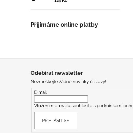
129 Kč
Přijímáme online platby
Z
á
Odebírat newsletter
p
Nezmeškejte žádné novinky či slevy!
a
t
E-mail
í
Vložením e-mailu souhlasíte s
podmínkami ochr
PŘIHLÁSIT SE