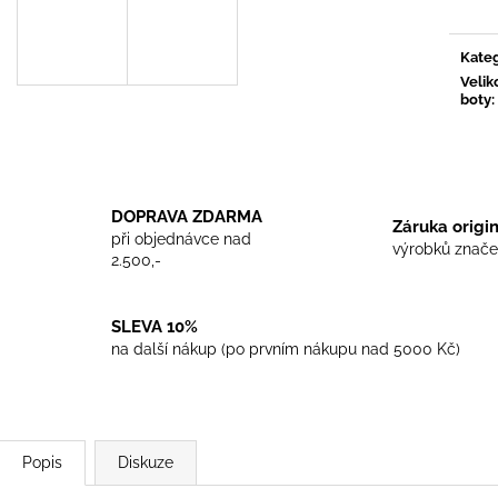
TRIKO COCKNEY REJECT - WHITE
TRIKO SKINHEA
450 Kč
450 Kč
Kateg
Velik
boty
:
DOPRAVA ZDARMA
Záruka origi
při objednávce nad
výrobků znače
2.500,-
SLEVA 10%
na další nákup (po prvním nákupu nad 5000 Kč)
Popis
Diskuze