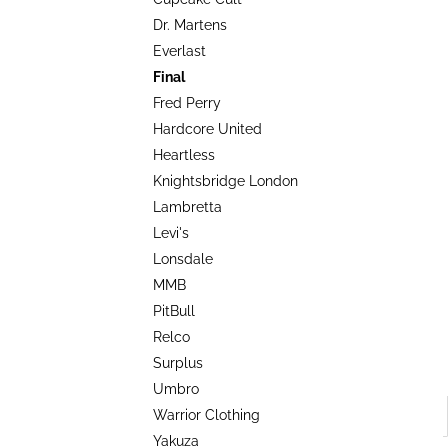
TRIKO COCKNEY REJECT - OXBLOOD
l
Dr. Martens
499 Kč
Everlast
Final
Fred Perry
Hardcore United
Heartless
Knightsbridge London
Lambretta
Levi's
Lonsdale
MMB
PitBull
Relco
Surplus
Umbro
Warrior Clothing
Yakuza