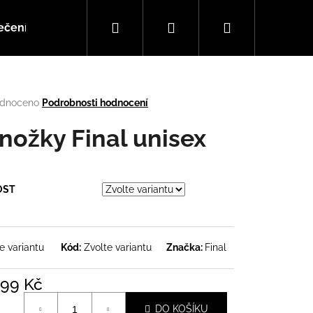
Hledat
Přihlášení
Nákupní
ečení
Doplňky
Hudba
košík
rné
dnoceno
Podrobnosti hodnocení
cení
tu
nožky Final unisex
OST
ček.
e variantu
Kód:
Zvolte variantu
Značka:
Final
Následující
99 Kč
á
DO KOŠÍKU