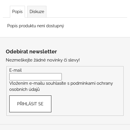
Popis
Diskuze
Popis produktu není dostupný
Z
á
Odebírat newsletter
p
Nezmeškejte žádné novinky či slevy!
a
t
E-mail
í
Vložením e-mailu souhlasíte s
podmínkami ochrany
osobních údajů
PŘIHLÁSIT SE