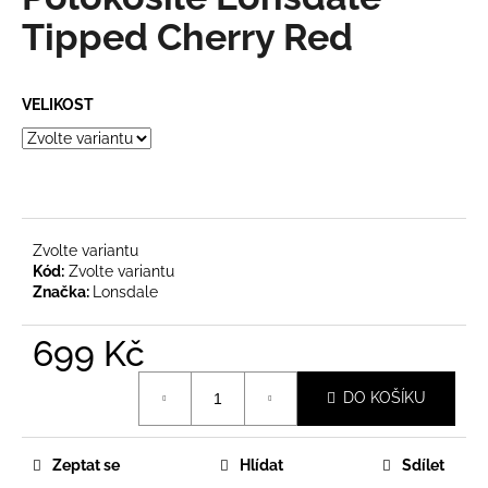
je
a
0,0
Tipped Cherry Red
z
j
5
í
hvězdiček.
VELIKOST
t
?
Zvolte variantu
HLEDAT
Kód:
Zvolte variantu
Značka:
Lonsdale
699 Kč
D
o
Měrná
p
DO KOŠÍKU
cena:
o
r
u
Zeptat se
Hlídat
Sdílet