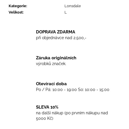
č
Kategorie
:
Lonsdale
u
Velikost
:
L
j
e
m
e
DOPRAVA ZDARMA
při objednávce nad 2.500,-
TRIKO
GOOD
Záruka originálních
NIGHT
výrobků značek.
ANY
SIDE
-
WHITE
Otevírací doba
450
Po / Pá: 10:00 - 19:00 So: 10:00 - 15:00
Kč
SLEVA 10%
na další nákup (po prvním nákupu nad
5000 Kč)