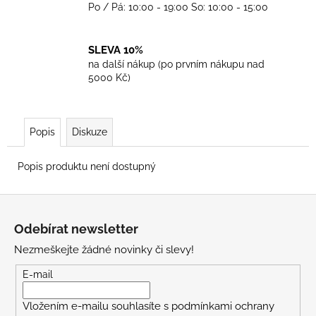
Po / Pá: 10:00 - 19:00 So: 10:00 - 15:00
SLEVA 10%
na další nákup (po prvním nákupu nad
5000 Kč)
Popis
Diskuze
Popis produktu není dostupný
Z
á
Odebírat newsletter
p
Nezmeškejte žádné novinky či slevy!
a
t
E-mail
í
Vložením e-mailu souhlasíte s
podmínkami ochrany