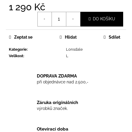
č
1 290 Kč
u
j
Měrná
DO KOŠÍKU
e
cena:
m
e
Zeptat se
Hlídat
Sdílet
Kategorie
:
Lonsdale
TRIKO
SKINHEADS
Velikost
:
L
NEVER
DIE
-
BLACK
DOPRAVA ZDARMA
při objednávce nad 2.500,-
450
Kč
Záruka originálních
výrobků značek.
Otevírací doba