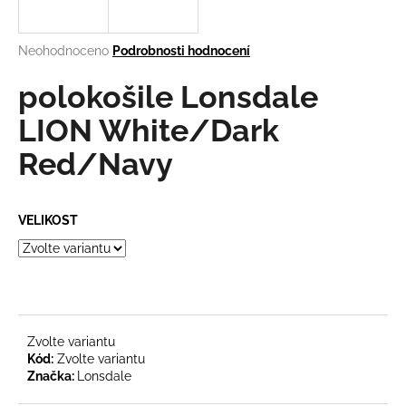
a
j
Průměrné
Neohodnoceno
Podrobnosti hodnocení
í
hodnocení
produktu
polokošile Lonsdale
t
je
?
0,0
LION White/Dark
z
Red/Navy
5
hvězdiček.
HLEDAT
VELIKOST
D
o
p
Zvolte variantu
o
Kód:
Zvolte variantu
r
Značka:
Lonsdale
u