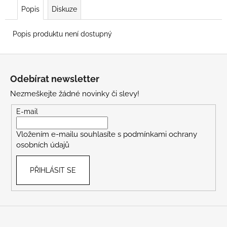
Popis
Diskuze
Popis produktu není dostupný
Z
á
Odebírat newsletter
p
Nezmeškejte žádné novinky či slevy!
a
t
E-mail
í
Vložením e-mailu souhlasíte s
podmínkami ochrany
osobních údajů
PŘIHLÁSIT SE