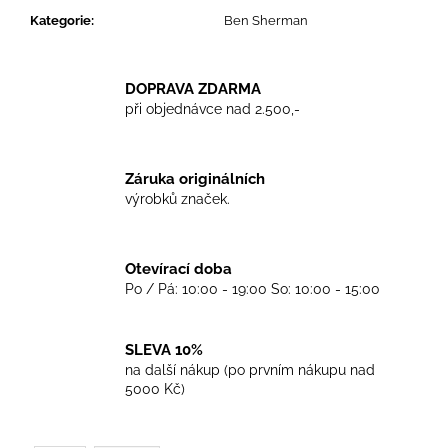
č
Kategorie
:
Ben Sherman
u
j
e
m
DOPRAVA ZDARMA
při objednávce nad 2.500,-
e
TRIKO
Záruka originálních
COCKNEY
výrobků značek.
REJECT
-
WHITE
450
Otevírací doba
Kč
Po / Pá: 10:00 - 19:00 So: 10:00 - 15:00
SLEVA 10%
na další nákup (po prvním nákupu nad
5000 Kč)