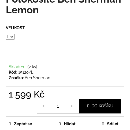
je
a
0,0
Lemon
z
j
5
í
hvězdiček.
VELIKOST
t
?
Skladem
(2 ks)
HLEDAT
Kód:
15120/L
Značka:
Ben Sherman
1 599 Kč
D
o
Měrná
p
DO KOŠÍKU
cena:
o
r
u
Zeptat se
Hlídat
Sdílet