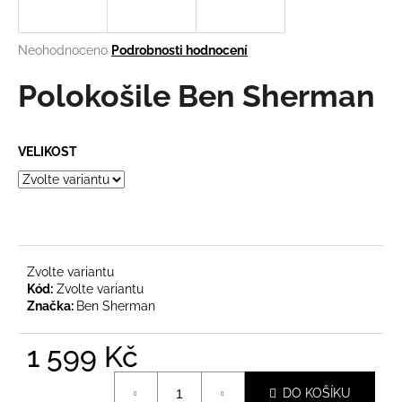
a
j
Průměrné
Neohodnoceno
Podrobnosti hodnocení
í
hodnocení
produktu
Polokošile Ben Sherman
t
je
?
0,0
z
VELIKOST
5
hvězdiček.
HLEDAT
Zvolte variantu
D
Kód:
Zvolte variantu
o
Značka:
Ben Sherman
p
o
1 599 Kč
r
Měrná
u
DO KOŠÍKU
cena: