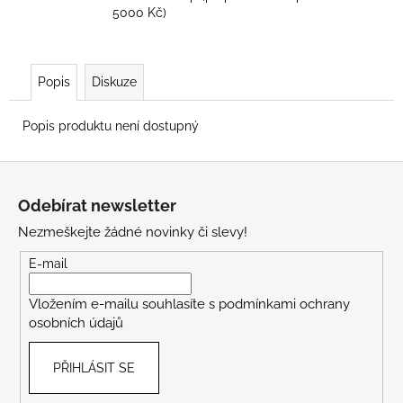
5000 Kč)
Popis
Diskuze
Popis produktu není dostupný
Z
á
Odebírat newsletter
p
Nezmeškejte žádné novinky či slevy!
a
t
E-mail
í
Vložením e-mailu souhlasíte s
podmínkami ochrany
osobních údajů
PŘIHLÁSIT SE