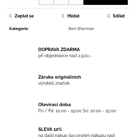
č
u
j
Zeptat se
Hlídat
Sdílet
e
m
Kategorie
:
Ben Sherman
e
DOPRAVA ZDARMA
TRIKO
při objednávce nad 2.500,-
COCKNEY
REJECT
-
WHITE
Záruka originálních
450
výrobků značek.
Kč
Otevírací doba
Po / Pá: 10:00 - 19:00 So: 10:00 - 15:00
SLEVA 10%
na další nákup (po prvním nákupu nad