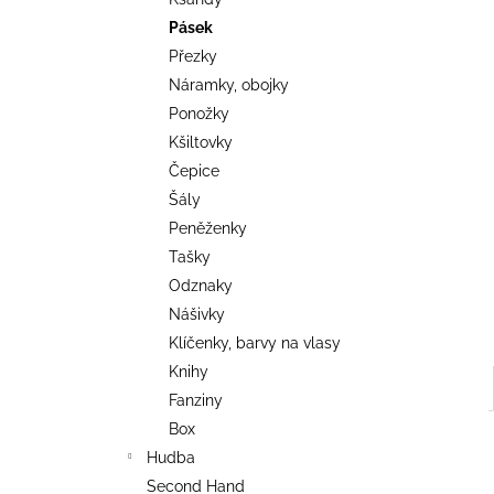
TRIKO COCKNEY REJECT - OXBLOOD
l
Pásek
499 Kč
Přezky
Náramky, obojky
Ponožky
Kšiltovky
Čepice
Šály
Peněženky
Tašky
Odznaky
Nášivky
Klíčenky, barvy na vlasy
Knihy
Fanziny
Box
Hudba
Second Hand