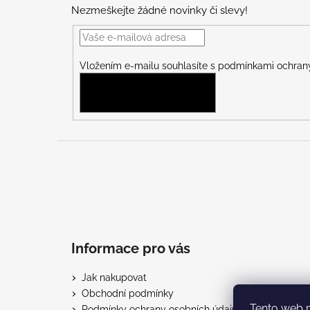
p
Nezmeškejte žádné novinky či slevy!
a
t
í
Vložením e-mailu souhlasíte s
podmínkami ochrany
PŘIHLÁSIT SE
Informace pro vás
Jak nakupovat
Obchodní podmínky
Tento web 
Podmínky ochrany osobních údajů