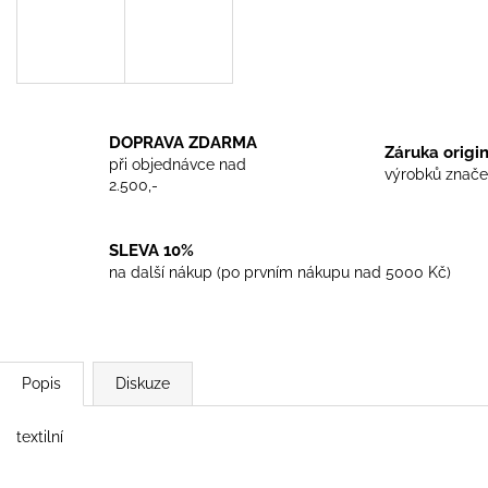
TRIKO COCKNEY REJECT - WHITE
TRIKO SKINHEA
450 Kč
450 Kč
DOPRAVA ZDARMA
Záruka origi
při objednávce nad
výrobků znače
2.500,-
SLEVA 10%
na další nákup (po prvním nákupu nad 5000 Kč)
Popis
Diskuze
textilní