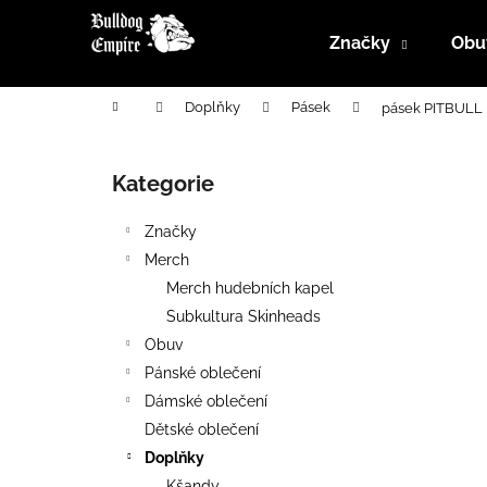
K
Přejít
na
o
Značky
Obu
obsah
Zpět
Zpět
š
do
do
í
Domů
Doplňky
Pásek
pásek PITBULL
k
obchodu
obchodu
P
o
Kategorie
Přeskočit
s
kategorie
t
Značky
r
Merch
a
Merch hudebních kapel
n
Subkultura Skinheads
n
Obuv
í
Pánské oblečení
p
Dámské oblečení
a
Dětské oblečení
n
Doplňky
e
Kšandy