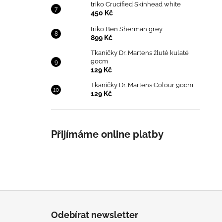
triko Crucified Skinhead white
450 Kč
triko Ben Sherman grey
899 Kč
Tkaničky Dr. Martens žluté kulaté
90cm
129 Kč
Tkaničky Dr. Martens Colour 90cm
129 Kč
Přijímáme online platby
Z
á
Odebírat newsletter