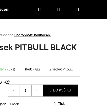
Hledat
Přihlášení
Nákupní
ečení
Doplňky
Hudba
košík
rné
dnoceno
Podrobnosti hodnocení
cení
tu
sek PITBULL BLACK
ček.
adem
(1 ks)
Kód:
4352
Značka:
Pitbull
0 Kč
á
DO KOŠÍKU
Následující
Tisk
orie
:
Pásek