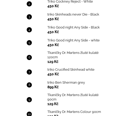
Triko Cockney Reject - White
450 Kč
triko Skinheads never Die - Black
450 Kč
Triko Good night Any Side - Black
450 Kč
Triko Good night Any Side - white
450 Kč
Tkaničky Dr. Martens žluté kulaté
120cm
129 Kč
triko Crucified Skinhead white
450 Kč
triko Ben Sherman grey
899 Kč
Tkaničky Dr. Martens žluté kulaté
90cm
129 Kč
Tkaničky Dr. Martens Colour 90cm