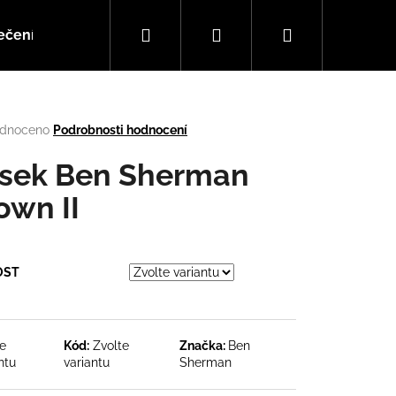
Hledat
Přihlášení
Nákupní
ečení
Doplňky
Hudba
košík
rné
dnoceno
Podrobnosti hodnocení
cení
tu
sek Ben Sherman
own II
ček.
OST
Následující
te
Kód:
Zvolte
Značka:
Ben
ntu
variantu
Sherman