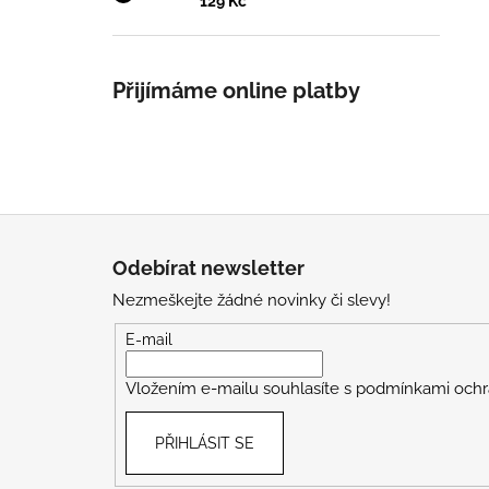
129 Kč
Přijímáme online platby
Z
á
Odebírat newsletter
p
Nezmeškejte žádné novinky či slevy!
a
t
E-mail
í
Vložením e-mailu souhlasíte s
podmínkami ochr
PŘIHLÁSIT SE