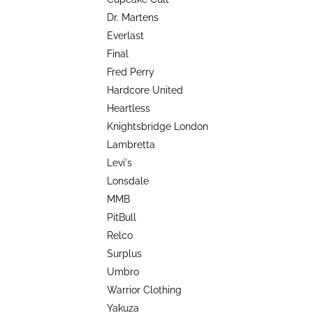
TRIKO COCKNEY REJECT - OXBLOOD
l
Dr. Martens
499 Kč
Everlast
Final
Fred Perry
Hardcore United
Heartless
Knightsbridge London
Lambretta
Levi's
Lonsdale
MMB
PitBull
Relco
Surplus
Umbro
Warrior Clothing
Yakuza