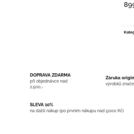
TRIKO COCKNEY REJECT - WHITE
TRIKO SKINHEA
89
450 Kč
450 Kč
Měrn
cena:
Kateg
DOPRAVA ZDARMA
Záruka origi
při objednávce nad
výrobků znače
2.500,-
SLEVA 10%
na další nákup (po prvním nákupu nad 5000 Kč)