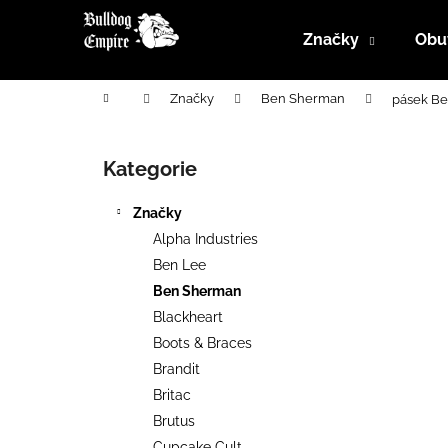
K
Přejít
na
o
Značky
Obu
obsah
Zpět
Zpět
š
do
do
í
Domů
Značky
Ben Sherman
pásek Be
k
obchodu
obchodu
P
o
Kategorie
Přeskočit
s
kategorie
t
Značky
r
Alpha Industries
a
Ben Lee
n
Ben Sherman
n
Blackheart
í
Boots & Braces
p
Brandit
a
Britac
n
Brutus
e
Cupcake Cult