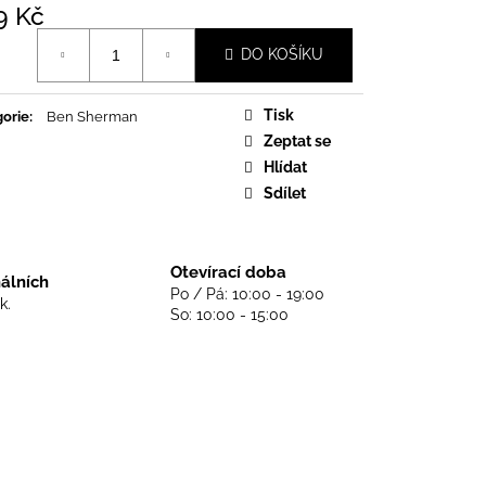
DS NEVER DIE - BLACK
9 Kč
á
DO KOŠÍKU
Tisk
orie
:
Ben Sherman
Zeptat se
Hlídat
Sdílet
Otevírací doba
nálních
Po / Pá: 10:00 - 19:00
k.
So: 10:00 - 15:00