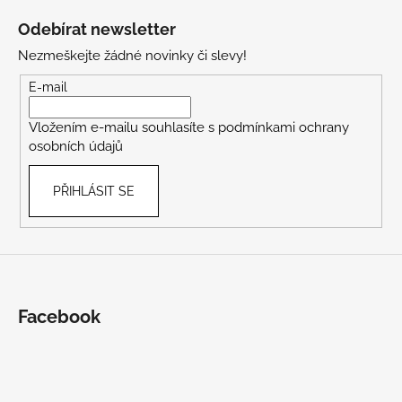
á
Odebírat newsletter
p
Nezmeškejte žádné novinky či slevy!
a
t
E-mail
í
Vložením e-mailu souhlasíte s
podmínkami ochrany
osobních údajů
PŘIHLÁSIT SE
Facebook