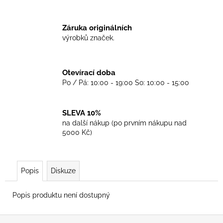
č
u
j
Záruka originálních
e
výrobků značek.
m
e
Otevírací doba
Po / Pá: 10:00 - 19:00 So: 10:00 - 15:00
TKANIČKY
DR.
MARTENS
ŽLUTÉ
SLEVA 10%
KULATÉ
na další nákup (po prvním nákupu nad
120CM
5000 Kč)
129
Kč
Popis
Diskuze
Popis produktu není dostupný
Z