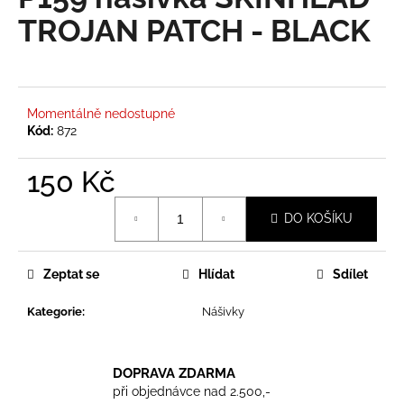
je
a
0,0
TROJAN PATCH - BLACK
z
j
5
í
hvězdiček.
t
?
Momentálně nedostupné
Kód:
872
150 Kč
Měrná
HLEDAT
DO KOŠÍKU
cena:
Zeptat se
Hlídat
Sdílet
D
o
Kategorie
:
Nášivky
p
o
r
DOPRAVA ZDARMA
u
při objednávce nad 2.500,-