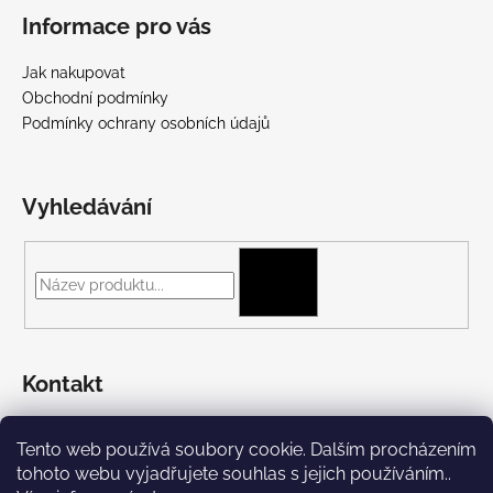
Informace pro vás
Jak nakupovat
Obchodní podmínky
Podmínky ochrany osobních údajů
Vyhledávání
HLEDAT
Kontakt
+420 775 697 782
Tento web používá soubory cookie. Dalším procházením
https://www.facebook.com/Streetpunk.cz
tohoto webu vyjadřujete souhlas s jejich používáním..