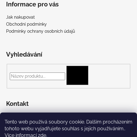
Informace pro vás
Jak nakupovat
Obchodní podmínky
Podmínky ochrany osobních údajů
Vyhledávání
HLEDAT
Kontakt
+420 775 697 782
Tento web používá soubory cookie. Dalším procházením
https://www.facebook.com/Streetpunk.cz
tohoto webu vyjadřujete souhlas s jejich používáním..
Více informací
zde
.