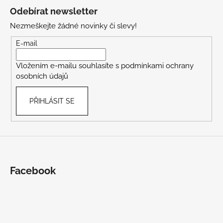
á
Odebírat newsletter
p
Nezmeškejte žádné novinky či slevy!
a
t
E-mail
í
Vložením e-mailu souhlasíte s
podmínkami ochrany
osobních údajů
PŘIHLÁSIT SE
Facebook