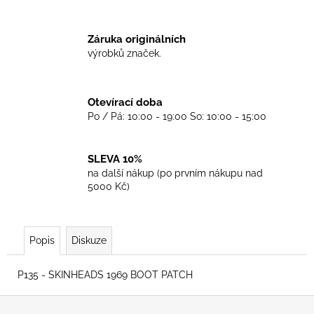
č
u
j
Záruka originálních
e
výrobků značek.
m
e
Otevírací doba
Po / Pá: 10:00 - 19:00 So: 10:00 - 15:00
TRIKO
SKINHEADS
NEVER
DIE
SLEVA 10%
-
na další nákup (po prvním nákupu nad
BLACK
5000 Kč)
450
Kč
Popis
Diskuze
P135 - SKINHEADS 1969 BOOT PATCH
Z