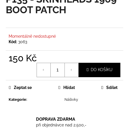
je
a
0,0
BOOT PATCH
z
j
5
í
hvězdiček.
t
?
Momentálně nedostupné
Kód:
3063
150 Kč
Měrná
HLEDAT
DO KOŠÍKU
cena:
Zeptat se
Hlídat
Sdílet
D
o
Kategorie
:
Nášivky
p
o
r
DOPRAVA ZDARMA
u
při objednávce nad 2.500,-