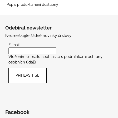
Popis produktu není dostupný
Z
á
Odebírat newsletter
p
Nezmeškejte žádné novinky či slevy!
a
t
E-mail
í
Vložením e-mailu souhlasíte s
podmínkami ochrany
osobních údajů
PŘIHLÁSIT SE
Facebook