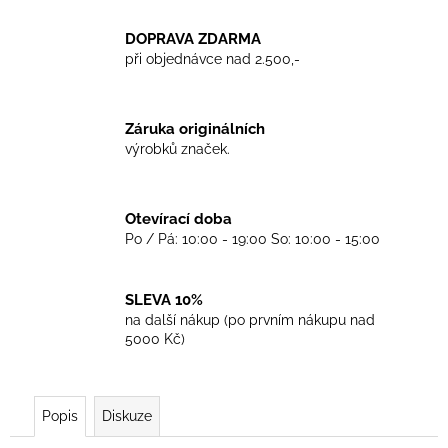
č
u
DOPRAVA ZDARMA
j
při objednávce nad 2.500,-
e
m
e
Záruka originálních
výrobků značek.
TRIKO
CRUCIFIED
SKINHEAD
Otevírací doba
WHITE
Po / Pá: 10:00 - 19:00 So: 10:00 - 15:00
450
Kč
SLEVA 10%
na další nákup (po prvním nákupu nad
5000 Kč)
Popis
Diskuze