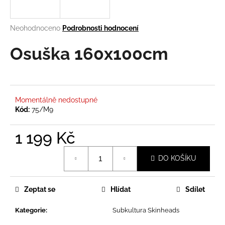
a
j
Průměrné
Neohodnoceno
Podrobnosti hodnocení
í
hodnocení
produktu
Osuška 160x100cm
t
je
?
0,0
z
5
hvězdiček.
Momentálně nedostupné
Kód:
75/M9
HLEDAT
1 199 Kč
Měrná
DO KOŠÍKU
D
cena:
o
p
Zeptat se
Hlídat
Sdílet
o
r
Kategorie
:
Subkultura Skinheads
u