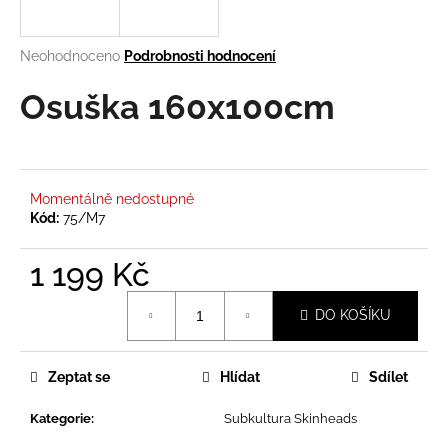
a
j
Průměrné
Neohodnoceno
Podrobnosti hodnocení
í
hodnocení
produktu
Osuška 160x100cm
t
je
?
0,0
z
5
hvězdiček.
Momentálně nedostupné
Kód:
75/M7
HLEDAT
1 199 Kč
Měrná
DO KOŠÍKU
D
cena:
o
p
Zeptat se
Hlídat
Sdílet
o
r
Kategorie
:
Subkultura Skinheads
u