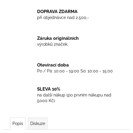
č
u
DOPRAVA ZDARMA
j
při objednávce nad 2.500,-
e
m
e
Záruka originálních
výrobků značek.
TRIKO
GOOD
NIGHT
Otevírací doba
ANY
SIDE
Po / Pá: 10:00 - 19:00 So: 10:00 - 15:00
-
WHITE
SLEVA 10%
450
Kč
na další nákup (po prvním nákupu nad
5000 Kč)
Popis
Diskuze