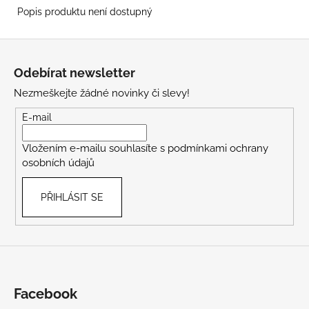
Popis produktu není dostupný
Z
á
Odebírat newsletter
p
Nezmeškejte žádné novinky či slevy!
a
t
E-mail
í
Vložením e-mailu souhlasíte s
podmínkami ochrany
osobních údajů
PŘIHLÁSIT SE
Facebook