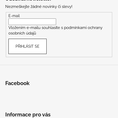
p
Nezmeškejte žádné novinky či slevy!
a
t
E-mail
í
Vložením e-mailu souhlasíte s
podmínkami ochrany
osobních údajů
PŘIHLÁSIT SE
Facebook
Informace pro vás