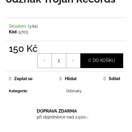
je
a
0,0
z
j
5
í
hvězdiček.
Skladem
(3 ks)
t
Kód:
5703
?
150 Kč
Měrná
DO KOŠÍKU
cena:
HLEDAT
Zeptat se
Hlídat
Sdílet
Kategorie
:
Odznaky
D
o
p
DOPRAVA ZDARMA
o
při objednávce nad 2.500,-
r
u