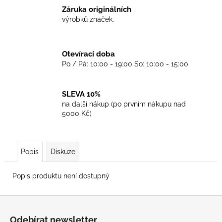
č
Záruka originálních
u
výrobků značek.
j
e
m
Otevírací doba
e
Po / Pá: 10:00 - 19:00 So: 10:00 - 15:00
TRIKO
SKINHEADS
SLEVA 10%
NEVER
na další nákup (po prvním nákupu nad
DIE
5000 Kč)
-
BLACK
450
Kč
Popis
Diskuze
Popis produktu není dostupný
Z
á
Odebírat newsletter