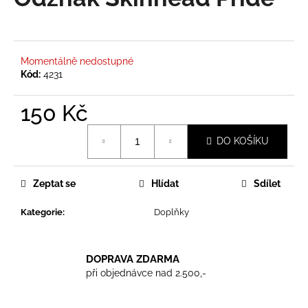
je
a
0,0
z
j
5
í
hvězdiček.
Momentálně nedostupné
t
Kód:
4231
?
150 Kč
Měrná
DO KOŠÍKU
cena:
HLEDAT
Zeptat se
Hlídat
Sdílet
Kategorie
:
Doplňky
D
o
p
DOPRAVA ZDARMA
o
při objednávce nad 2.500,-
r
u