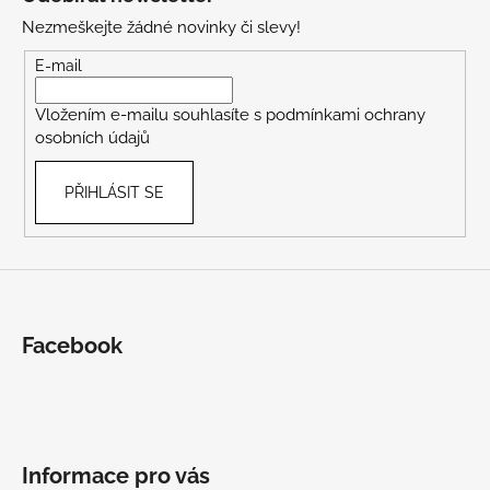
p
Nezmeškejte žádné novinky či slevy!
a
t
E-mail
í
Vložením e-mailu souhlasíte s
podmínkami ochrany
osobních údajů
PŘIHLÁSIT SE
Facebook
Informace pro vás