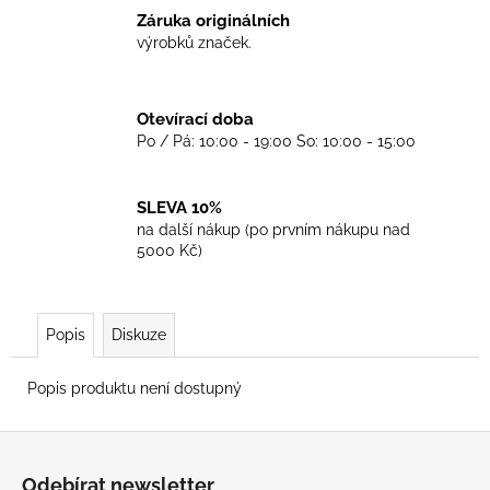
č
Záruka originálních
u
výrobků značek.
j
e
m
Otevírací doba
e
Po / Pá: 10:00 - 19:00 So: 10:00 - 15:00
TRIKO
SKINHEADS
SLEVA 10%
NEVER
na další nákup (po prvním nákupu nad
DIE
5000 Kč)
-
BLACK
450
Kč
Popis
Diskuze
Popis produktu není dostupný
Z
á
Odebírat newsletter