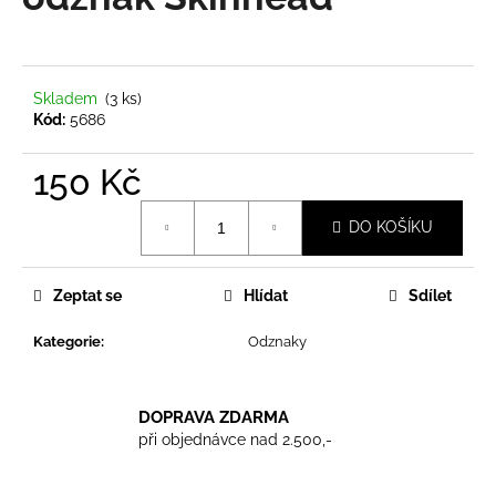
je
a
0,0
z
j
5
í
hvězdiček.
Skladem
(3 ks)
t
Kód:
5686
?
150 Kč
Měrná
DO KOŠÍKU
cena:
HLEDAT
Zeptat se
Hlídat
Sdílet
Kategorie
:
Odznaky
D
o
p
DOPRAVA ZDARMA
o
při objednávce nad 2.500,-
r
u