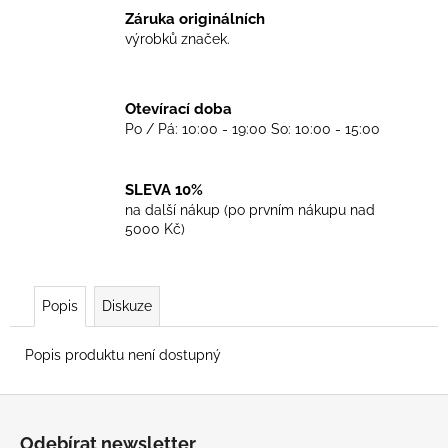
č
Záruka originálních
u
výrobků značek.
j
e
m
Otevírací doba
e
Po / Pá: 10:00 - 19:00 So: 10:00 - 15:00
TKANIČKY
DR.
SLEVA 10%
MARTENS
na další nákup (po prvním nákupu nad
ŽLUTÉ
5000 Kč)
KULATÉ
90CM
129
Kč
Popis
Diskuze
Popis produktu není dostupný
Z
á
Odebírat newsletter