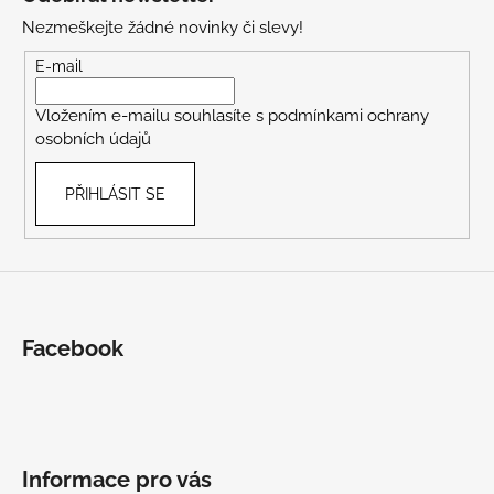
p
Nezmeškejte žádné novinky či slevy!
a
t
E-mail
í
Vložením e-mailu souhlasíte s
podmínkami ochrany
osobních údajů
PŘIHLÁSIT SE
Facebook
Informace pro vás