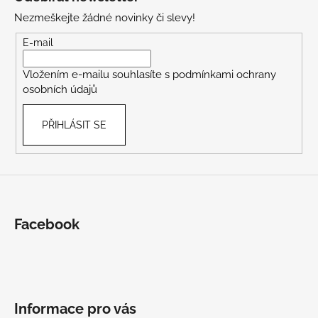
p
Nezmeškejte žádné novinky či slevy!
a
t
E-mail
í
Vložením e-mailu souhlasíte s
podmínkami ochrany
osobních údajů
PŘIHLÁSIT SE
Facebook
Informace pro vás