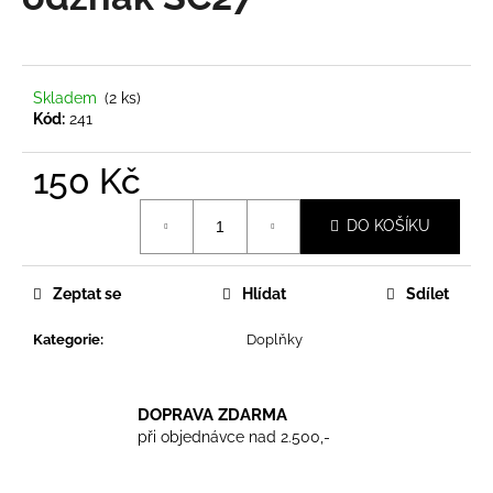
je
a
0,0
z
j
5
í
hvězdiček.
Skladem
(2 ks)
t
Kód:
241
?
150 Kč
Měrná
DO KOŠÍKU
cena:
HLEDAT
Zeptat se
Hlídat
Sdílet
Kategorie
:
Doplňky
D
o
p
DOPRAVA ZDARMA
o
při objednávce nad 2.500,-
r
u