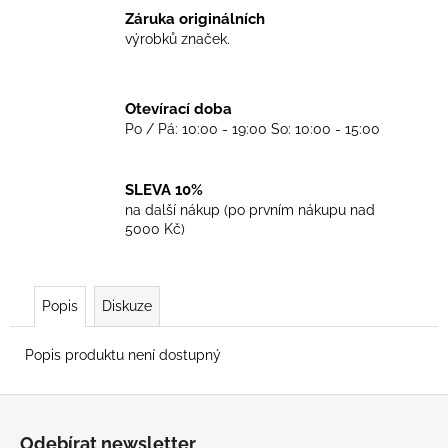
č
Záruka originálních
u
výrobků značek.
j
e
m
Otevírací doba
e
Po / Pá: 10:00 - 19:00 So: 10:00 - 15:00
TRIKO
GOOD
SLEVA 10%
NIGHT
na další nákup (po prvním nákupu nad
ANY
5000 Kč)
SIDE
-
BLACK
450
Popis
Diskuze
Kč
Popis produktu není dostupný
Z
á
Odebírat newsletter