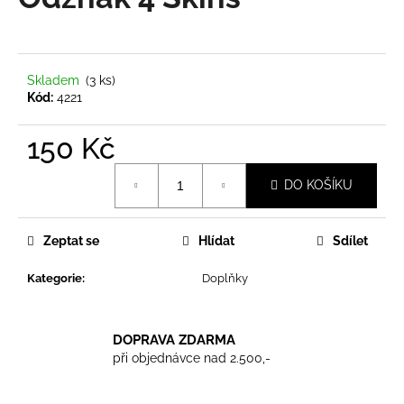
je
a
0,0
z
j
5
í
hvězdiček.
Skladem
(3 ks)
t
Kód:
4221
?
150 Kč
Měrná
DO KOŠÍKU
cena:
HLEDAT
Zeptat se
Hlídat
Sdílet
Kategorie
:
Doplňky
D
o
p
DOPRAVA ZDARMA
o
při objednávce nad 2.500,-
r
u