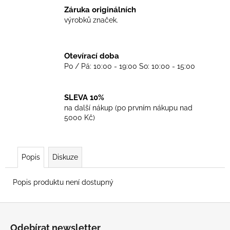
č
Záruka originálních
u
výrobků značek.
j
e
m
Otevírací doba
e
Po / Pá: 10:00 - 19:00 So: 10:00 - 15:00
TRIKO
GOOD
SLEVA 10%
NIGHT
na další nákup (po prvním nákupu nad
ANY
5000 Kč)
SIDE
-
BLACK
450
Popis
Diskuze
Kč
Popis produktu není dostupný
Z
á
Odebírat newsletter