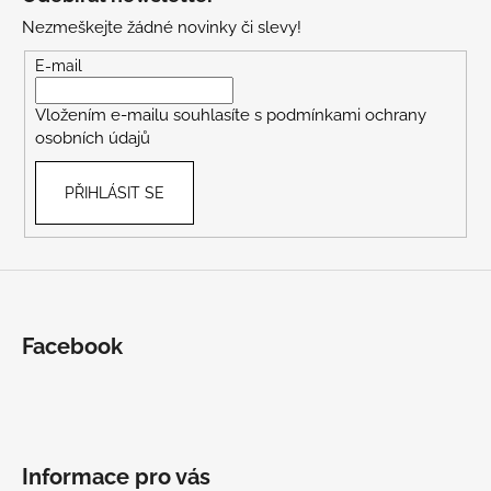
p
Nezmeškejte žádné novinky či slevy!
a
t
E-mail
í
Vložením e-mailu souhlasíte s
podmínkami ochrany
osobních údajů
PŘIHLÁSIT SE
Facebook
Informace pro vás