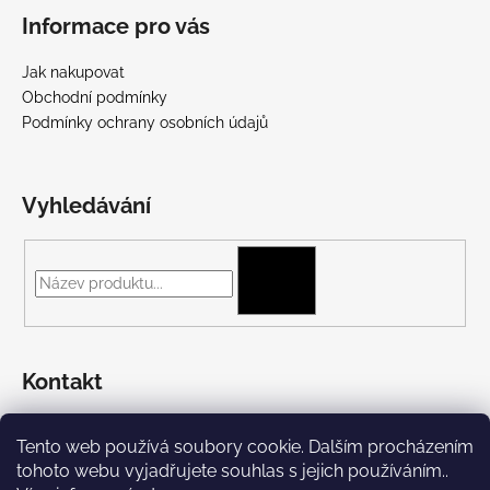
Informace pro vás
Jak nakupovat
Obchodní podmínky
Podmínky ochrany osobních údajů
Vyhledávání
HLEDAT
Kontakt
+420 775 697 782
Tento web používá soubory cookie. Dalším procházením
https://www.facebook.com/Streetpunk.cz
tohoto webu vyjadřujete souhlas s jejich používáním..