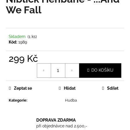
je
a
0,0
We Fall
z
j
5
í
hvězdiček.
t
?
Skladem
(1 ks)
Kód:
1989
299 Kč
Měrná
HLEDAT
DO KOŠÍKU
cena:
Zeptat se
Hlídat
Sdílet
D
o
Kategorie
:
Hudba
p
o
r
DOPRAVA ZDARMA
u
při objednávce nad 2.500,-