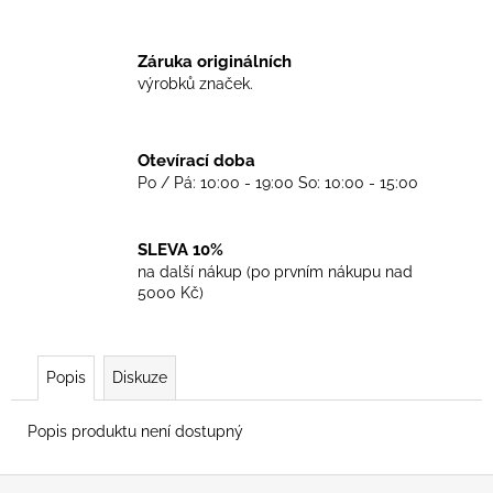
č
u
j
Záruka originálních
e
výrobků značek.
m
e
Otevírací doba
Po / Pá: 10:00 - 19:00 So: 10:00 - 15:00
TRIKO
COCKNEY
REJECT
-
SLEVA 10%
WHITE
na další nákup (po prvním nákupu nad
450
5000 Kč)
Kč
Popis
Diskuze
Popis produktu není dostupný
Z