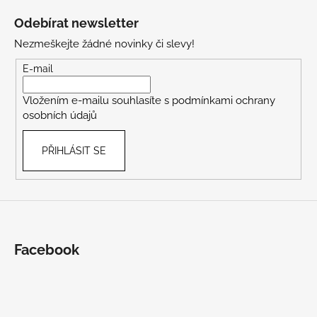
á
Odebírat newsletter
p
Nezmeškejte žádné novinky či slevy!
a
t
E-mail
í
Vložením e-mailu souhlasíte s
podmínkami ochrany
osobních údajů
PŘIHLÁSIT SE
Facebook