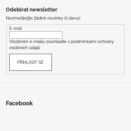
á
Odebírat newsletter
p
Nezmeškejte žádné novinky či slevy!
a
t
E-mail
í
Vložením e-mailu souhlasíte s
podmínkami ochrany
osobních údajů
PŘIHLÁSIT SE
Facebook