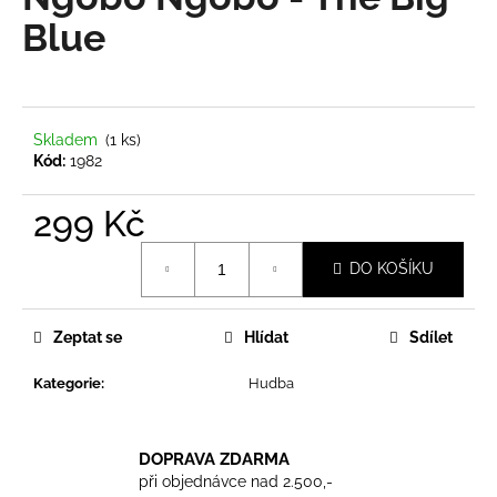
je
a
0,0
Blue
z
j
5
í
hvězdiček.
t
?
Skladem
(1 ks)
Kód:
1982
299 Kč
Měrná
HLEDAT
DO KOŠÍKU
cena:
Zeptat se
Hlídat
Sdílet
D
o
Kategorie
:
Hudba
p
o
r
DOPRAVA ZDARMA
u
při objednávce nad 2.500,-