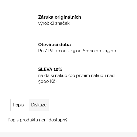
č
u
j
Záruka originálních
e
výrobků značek.
m
e
Otevírací doba
Po / Pá: 10:00 - 19:00 So: 10:00 - 15:00
TRIKO
BEN
SHERMAN
GREY
SLEVA 10%
na další nákup (po prvním nákupu nad
899
Kč
5000 Kč)
Popis
Diskuze
Popis produktu není dostupný
Z