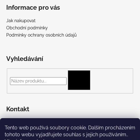
Informace pro vás
Jak nakupovat
Obchodní podmínky
Podmínky ochrany osobních údajů
Vyhledávání
HLEDAT
Kontakt
+420 775 697 782
Tento web používá soubory cookie. Dalším procházením
https://www.facebook.com/Streetpunk.cz
tohoto webu vyjadřujete souhlas s jejich používáním..