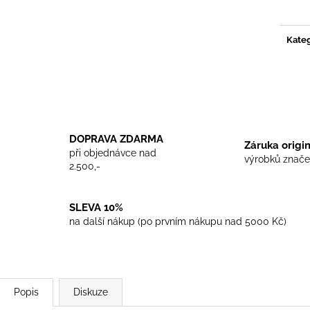
cena:
TRIKO COCKNEY REJECT - WHITE
TRIKO SKINHEA
450 Kč
450 Kč
Kateg
DOPRAVA ZDARMA
Záruka origi
při objednávce nad
výrobků znače
2.500,-
SLEVA 10%
na další nákup (po prvním nákupu nad 5000 Kč)
Popis
Diskuze