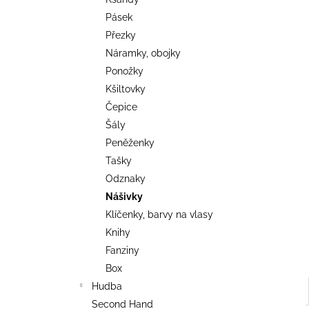
TRIKO COCKNEY REJECT - OXBLOOD
l
Pásek
499 Kč
Přezky
Náramky, obojky
Ponožky
Kšiltovky
Čepice
Šály
Peněženky
Tašky
Odznaky
Nášivky
Klíčenky, barvy na vlasy
Knihy
Fanziny
Box
Hudba
Second Hand