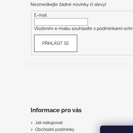
p
Nezmeškejte žádné novinky či slevy!
a
t
E-mail
í
Vložením e-mailu souhlasíte s
podmínkami ochr
PŘIHLÁSIT SE
Informace pro vás
Jak nakupovat
Obchodní podmínky