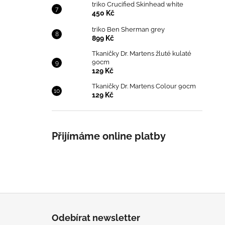
triko Crucified Skinhead white
450 Kč
triko Ben Sherman grey
899 Kč
Tkaničky Dr. Martens žluté kulaté
90cm
129 Kč
Tkaničky Dr. Martens Colour 90cm
129 Kč
Přijímáme online platby
Z
á
Odebírat newsletter