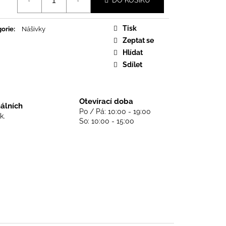
DO KOŠÍKU
DS NEVER DIE - BLACK
Tisk
orie
:
Nášivky
Zeptat se
Hlídat
Sdílet
Otevírací doba
nálních
Po / Pá: 10:00 - 19:00
k.
So: 10:00 - 15:00