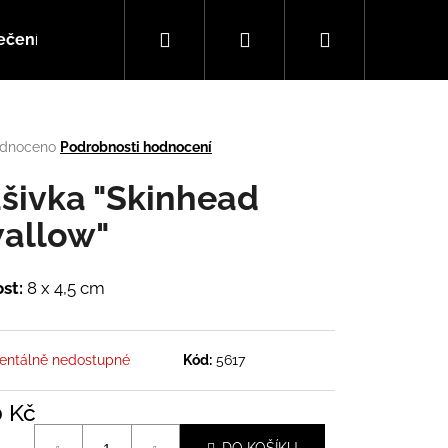
Hledat
Přihlášení
Nákupní
ečení
Doplňky
Hudba
košík
rné
dnoceno
Podrobnosti hodnocení
cení
tu
šivka "Skinhead
allow"
ček.
ost:
8 x 4,5 cm
ntálně nedostupné
Kód:
5617
Následující
0 Kč
á