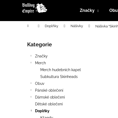
K
Přejít
na
o
Značky
Obu
obsah
Zpět
Zpět
š
do
do
í
Domů
Doplňky
Nášivky
Nášivka "Skin
k
obchodu
obchodu
P
o
Kategorie
Přeskočit
s
kategorie
t
Značky
r
Merch
a
Merch hudebních kapel
n
Subkultura Skinheads
n
Obuv
í
Pánské oblečení
p
Dámské oblečení
a
Dětské oblečení
n
Doplňky
e
Kšandy