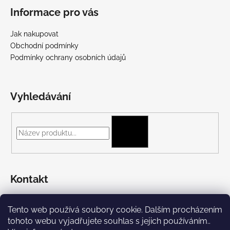
Informace pro vás
Jak nakupovat
Obchodní podmínky
Podmínky ochrany osobních údajů
Vyhledávání
HLEDAT
Kontakt
+420 775 697 782
Tento web používá soubory cookie. Dalším procházením
https://www.facebook.com/Streetpunk.cz
tohoto webu vyjadřujete souhlas s jejich používáním..