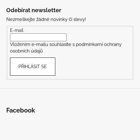
á
Odebírat newsletter
p
Nezmeškejte žádné novinky či slevy!
a
t
E-mail
í
Vložením e-mailu souhlasíte s
podmínkami ochrany
osobních údajů
PŘIHLÁSIT SE
Facebook