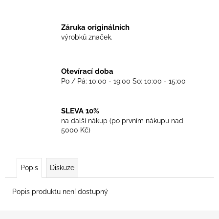
č
u
j
Záruka originálních
e
výrobků značek.
m
e
Otevírací doba
Po / Pá: 10:00 - 19:00 So: 10:00 - 15:00
TKANIČKY
DR.
MARTENS
ŽLUTÉ
SLEVA 10%
KULATÉ
na další nákup (po prvním nákupu nad
90CM
5000 Kč)
129
Kč
Popis
Diskuze
Popis produktu není dostupný
Z