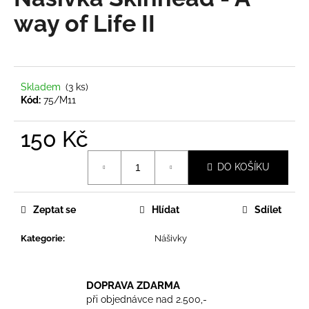
je
a
0,0
way of Life II
z
j
5
í
hvězdiček.
t
?
Skladem
(3 ks)
Kód:
75/M11
150 Kč
Měrná
HLEDAT
DO KOŠÍKU
cena:
Zeptat se
Hlídat
Sdílet
D
o
Kategorie
:
Nášivky
p
o
r
DOPRAVA ZDARMA
u
při objednávce nad 2.500,-