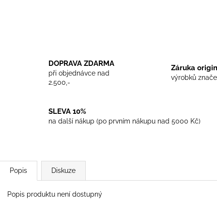
TRIKO COCKNEY REJECT - WHITE
TRIKO SKINHEA
450 Kč
450 Kč
DOPRAVA ZDARMA
Záruka origi
při objednávce nad
výrobků znače
2.500,-
SLEVA 10%
na další nákup (po prvním nákupu nad 5000 Kč)
Popis
Diskuze
Popis produktu není dostupný