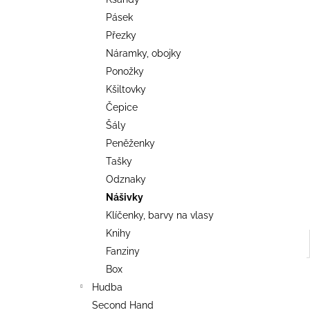
TRIKO COCKNEY REJECT - OXBLOOD
l
Pásek
499 Kč
Přezky
Náramky, obojky
Ponožky
Kšiltovky
Čepice
Šály
Peněženky
Tašky
Odznaky
Nášivky
Klíčenky, barvy na vlasy
Knihy
Fanziny
Box
Hudba
Second Hand