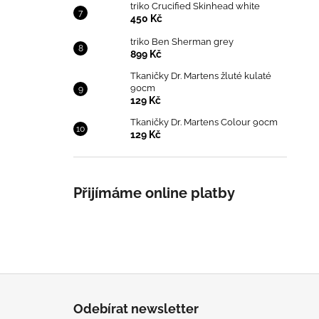
triko Crucified Skinhead white
450 Kč
triko Ben Sherman grey
899 Kč
Tkaničky Dr. Martens žluté kulaté
90cm
129 Kč
Tkaničky Dr. Martens Colour 90cm
129 Kč
Přijímáme online platby
Z
á
Odebírat newsletter