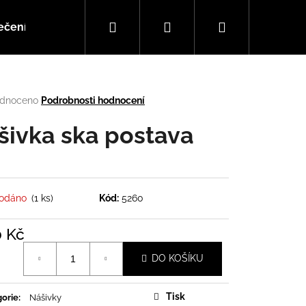
Hledat
Přihlášení
Nákupní
ečení
Doplňky
Hudba
košík
rné
dnoceno
Podrobnosti hodnocení
cení
tu
šivka ska postava
ček.
rodáno
(1 ks)
Kód:
5260
0 Kč
á
DO KOŠÍKU
Následující
Tisk
orie
:
Nášivky