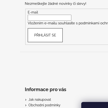
p
Nezmeškejte žádné novinky či slevy!
a
t
E-mail
í
Vložením e-mailu souhlasíte s
podmínkami ochr
PŘIHLÁSIT SE
Informace pro vás
Jak nakupovat
Obchodní podmínky