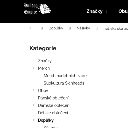
K
Přejít
na
o
Značky
Obu
obsah
Zpět
Zpět
š
do
do
í
Domů
Doplňky
Nášivky
nášivka ska p
k
obchodu
obchodu
P
o
Kategorie
Přeskočit
s
kategorie
t
Značky
r
Merch
a
Merch hudebních kapel
n
Subkultura Skinheads
n
Obuv
í
Pánské oblečení
p
Dámské oblečení
a
Dětské oblečení
n
Doplňky
e
Kšandy