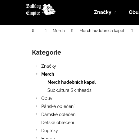
K
Přejít
na
o
Značky
Obu
obsah
Zpět
Zpět
š
do
do
í
Domů
Merch
Merch hudebních kapel
k
obchodu
obchodu
P
o
Kategorie
Přeskočit
s
kategorie
t
Značky
r
Merch
a
Merch hudebních kapel
n
Subkultura Skinheads
n
Obuv
í
Pánské oblečení
p
Dámské oblečení
a
Dětské oblečení
n
Doplňky
e
Hudba