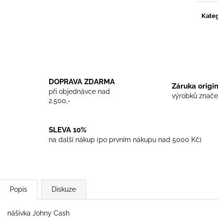
TRIKO COCKNEY REJECT - WHITE
TRIKO SKINHEA
450 Kč
450 Kč
Kateg
DOPRAVA ZDARMA
Záruka origi
při objednávce nad
výrobků znače
2.500,-
SLEVA 10%
na další nákup (po prvním nákupu nad 5000 Kč)
Popis
Diskuze
nášivka Johny Cash