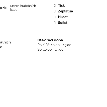
DS NEVER DIE - BLACK
Tisk
Merch hudebních
orie
:
kapel
Zeptat se
Hlídat
Sdílet
Otevírací doba
nálních
Po / Pá: 10:00 - 19:00
k.
So: 10:00 - 15:00