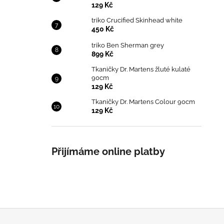
129 Kč
triko Crucified Skinhead white
450 Kč
triko Ben Sherman grey
899 Kč
Tkaničky Dr. Martens žluté kulaté
90cm
129 Kč
Tkaničky Dr. Martens Colour 90cm
129 Kč
Přijímáme online platby
Z