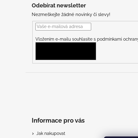
á
Odebírat newsletter
p
Nezmeškejte žádné novinky či slevy!
a
t
í
Vložením e-mailu souhlasíte s
podmínkami ochrany
PŘIHLÁSIT SE
Informace pro vás
Jak nakupovat