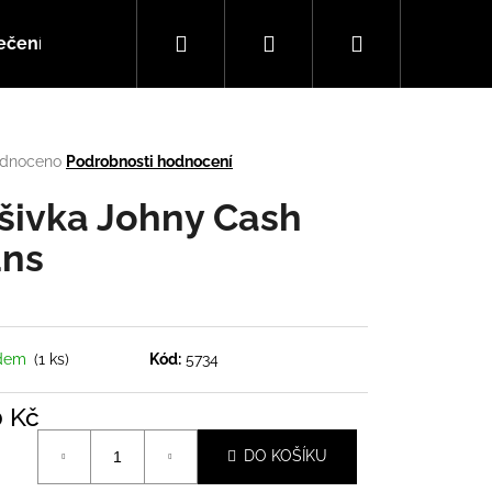
Hledat
Přihlášení
Nákupní
ečení
Doplňky
Hudba
košík
rné
dnoceno
Podrobnosti hodnocení
cení
tu
šivka Johny Cash
ns
ček.
adem
(1 ks)
Kód:
5734
0 Kč
Následující
á
DO KOŠÍKU