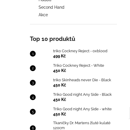
TRIKO COCKNEY REJECT - OXBLOOD
l
Second Hand
499 Kč
Akce
Top 10 produktů
triko Cockney Reject - oxblood
499 Kč
Triko Cockney Reject - White
450 Kč
triko Skinheads never Die - Black
450 Kč
Triko Good night Any Side - Black
450 Kč
Triko Good night Any Side - white
450 Kč
Tkaničky Dr. Martens žluté kulaté
120cm