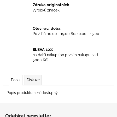
č
Záruka originálních
u
výrobků značek.
j
e
m
Otevírací doba
e
Po / Pá: 10:00 - 19:00 So: 10:00 - 15:00
TKANIČKY
DR.
SLEVA 10%
MARTENS
na další nákup (po prvním nákupu nad
ŽLUTÉ
5000 Kč)
KULATÉ
90CM
129
Kč
Popis
Diskuze
Popis produktu není dostupný
Z
á
Odebírat newsletter