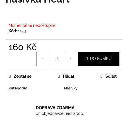
je
a
0,0
z
j
5
í
hvězdiček.
Momentálně nedostupné
t
Kód:
1153
?
160 Kč
Měrná
DO KOŠÍKU
cena:
HLEDAT
Zeptat se
Hlídat
Sdílet
Kategorie
:
Nášivky
D
o
p
DOPRAVA ZDARMA
o
při objednávce nad 2.500,-
r
u