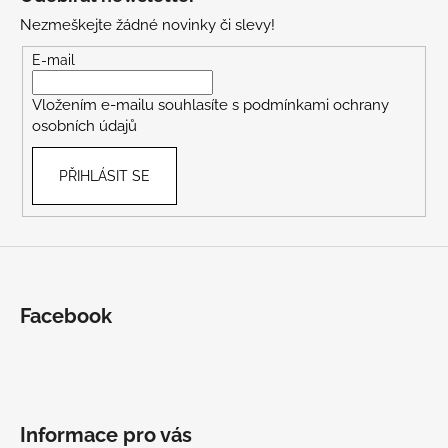
p
Nezmeškejte žádné novinky či slevy!
a
t
E-mail
í
Vložením e-mailu souhlasíte s
podmínkami ochrany
osobních údajů
PŘIHLÁSIT SE
Facebook
Informace pro vás