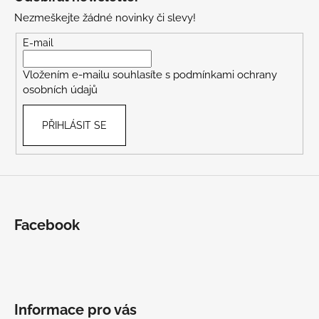
p
Nezmeškejte žádné novinky či slevy!
a
t
E-mail
í
Vložením e-mailu souhlasíte s
podmínkami ochrany
osobních údajů
PŘIHLÁSIT SE
Facebook
Informace pro vás