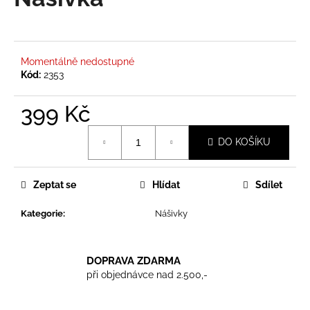
je
a
0,0
z
j
5
í
hvězdiček.
Momentálně nedostupné
t
Kód:
2353
?
399 Kč
Měrná
DO KOŠÍKU
cena:
HLEDAT
Zeptat se
Hlídat
Sdílet
Kategorie
:
Nášivky
D
o
p
DOPRAVA ZDARMA
o
při objednávce nad 2.500,-
r
u