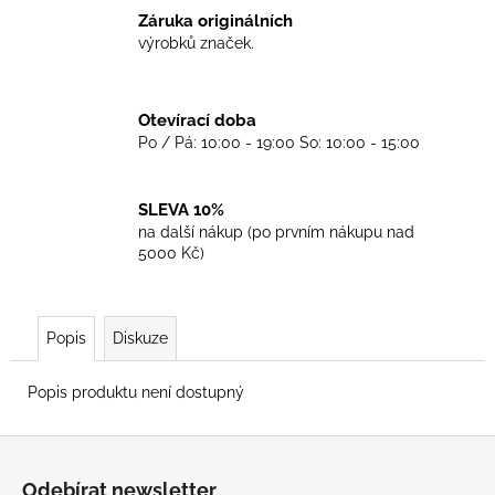
č
Záruka originálních
u
výrobků značek.
j
e
m
Otevírací doba
e
Po / Pá: 10:00 - 19:00 So: 10:00 - 15:00
TRIKO
COCKNEY
SLEVA 10%
REJECT
na další nákup (po prvním nákupu nad
-
5000 Kč)
OXBLOOD
499
Kč
Popis
Diskuze
Popis produktu není dostupný
Z
á
Odebírat newsletter