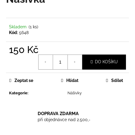
je
a
0,0
z
j
5
í
hvězdiček.
Skladem
(1 ks)
t
Kód:
5648
?
150 Kč
Měrná
DO KOŠÍKU
cena:
HLEDAT
Zeptat se
Hlídat
Sdílet
Kategorie
:
Nášivky
D
o
p
DOPRAVA ZDARMA
o
při objednávce nad 2.500,-
r
u