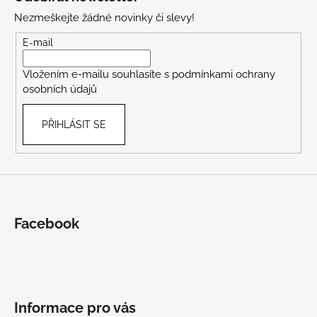
p
Nezmeškejte žádné novinky či slevy!
a
t
E-mail
í
Vložením e-mailu souhlasíte s
podmínkami ochrany
osobních údajů
PŘIHLÁSIT SE
Facebook
Informace pro vás