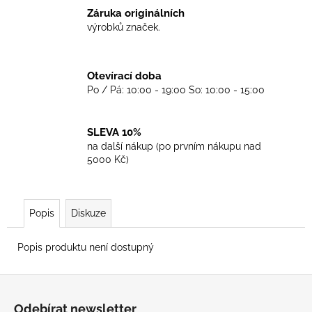
č
Záruka originálních
u
výrobků značek.
j
e
m
Otevírací doba
e
Po / Pá: 10:00 - 19:00 So: 10:00 - 15:00
TRIKO
BEN
SLEVA 10%
SHERMAN
na další nákup (po prvním nákupu nad
GREY
5000 Kč)
899
Kč
Popis
Diskuze
Popis produktu není dostupný
Z
á
Odebírat newsletter