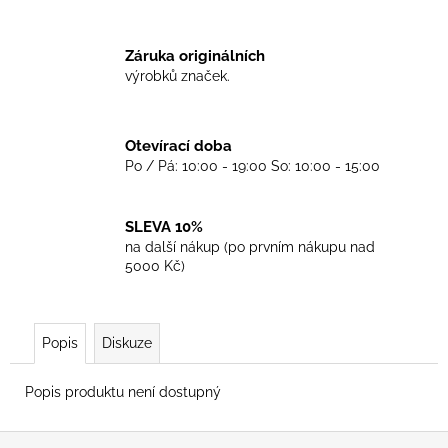
č
u
j
Záruka originálních
e
výrobků značek.
m
e
Otevírací doba
Po / Pá: 10:00 - 19:00 So: 10:00 - 15:00
TRIKO
CRUCIFIED
SKINHEAD
WHITE
SLEVA 10%
na další nákup (po prvním nákupu nad
450
Kč
5000 Kč)
Popis
Diskuze
Popis produktu není dostupný
Z