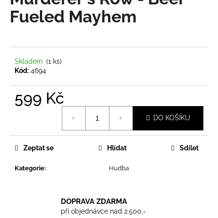
je
a
0,0
Fueled Mayhem
z
j
5
í
hvězdiček.
t
?
Skladem
(1 ks)
Kód:
4694
599 Kč
Měrná
HLEDAT
DO KOŠÍKU
cena:
Zeptat se
Hlídat
Sdílet
D
o
Kategorie
:
Hudba
p
o
r
DOPRAVA ZDARMA
u
při objednávce nad 2.500,-