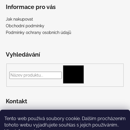
Informace pro vás
Jak nakupovat
Obchodní podmínky
Podmínky ochrany osobních údajů
Vyhledávání
HLEDAT
Kontakt
+420 775 697 782
Tento web používá soubory cookie. Dalším procházením
https://www.facebook.com/Streetpunk.cz
tohoto webu vyjadřujete souhlas s jejich používáním..