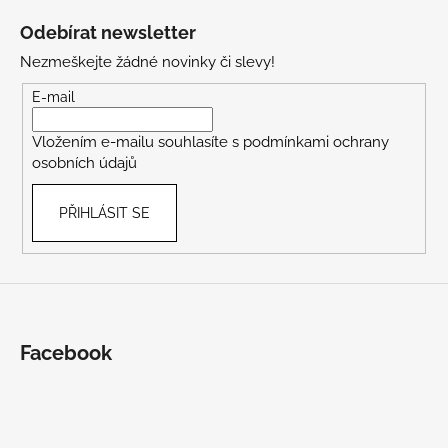
á
Odebírat newsletter
p
Nezmeškejte žádné novinky či slevy!
a
t
E-mail
í
Vložením e-mailu souhlasíte s
podmínkami ochrany
osobních údajů
PŘIHLÁSIT SE
Facebook