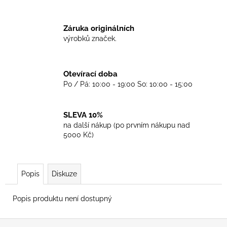
č
u
j
Záruka originálních
e
výrobků značek.
m
e
Otevírací doba
Po / Pá: 10:00 - 19:00 So: 10:00 - 15:00
TRIKO
GOOD
NIGHT
ANY
SLEVA 10%
SIDE
na další nákup (po prvním nákupu nad
-
5000 Kč)
WHITE
450
Kč
Popis
Diskuze
Popis produktu není dostupný
Z