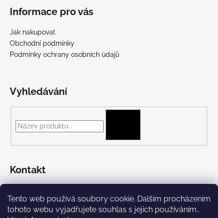
Informace pro vás
Jak nakupovat
Obchodní podmínky
Podmínky ochrany osobních údajů
Vyhledávání
HLEDAT
Kontakt
+420 775 697 782
Tento web používá soubory cookie. Dalším procházením
https://www.facebook.com/Streetpunk.cz
tohoto webu vyjadřujete souhlas s jejich používáním..