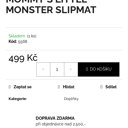
je
a
0,0
MONSTER SLIPMAT
z
j
5
í
hvězdiček.
t
?
Skladem
(1 ks)
Kód:
5568
499 Kč
Měrná
HLEDAT
DO KOŠÍKU
cena:
Zeptat se
Hlídat
Sdílet
D
o
Kategorie
:
Doplňky
p
o
r
DOPRAVA ZDARMA
u
při objednávce nad 2.500,-