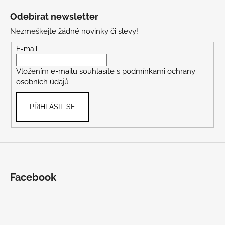
á
Odebírat newsletter
p
Nezmeškejte žádné novinky či slevy!
a
t
E-mail
í
Vložením e-mailu souhlasíte s
podmínkami ochrany
osobních údajů
PŘIHLÁSIT SE
Facebook