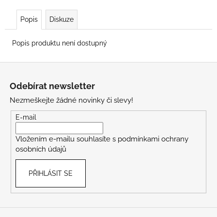
Popis
Diskuze
Popis produktu není dostupný
Z
á
Odebírat newsletter
p
Nezmeškejte žádné novinky či slevy!
a
t
E-mail
í
Vložením e-mailu souhlasíte s
podmínkami ochrany
osobních údajů
PŘIHLÁSIT SE