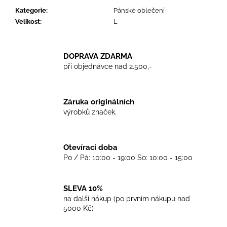
č
Kategorie
:
Pánské oblečení
u
Velikost
:
L
j
e
m
e
DOPRAVA ZDARMA
při objednávce nad 2.500,-
TRIKO
GOOD
Záruka originálních
NIGHT
výrobků značek.
ANY
SIDE
-
WHITE
Otevírací doba
450
Po / Pá: 10:00 - 19:00 So: 10:00 - 15:00
Kč
SLEVA 10%
na další nákup (po prvním nákupu nad
5000 Kč)