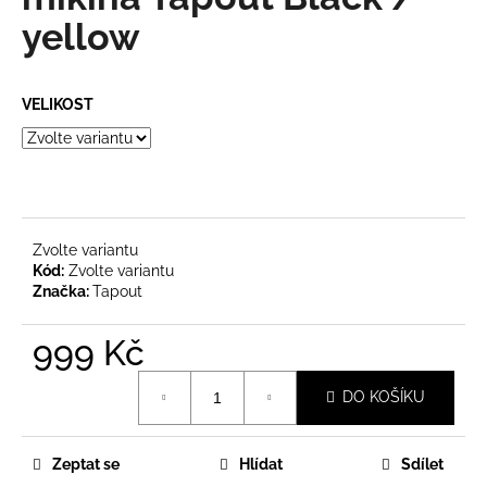
je
a
0,0
yellow
z
j
5
í
hvězdiček.
VELIKOST
t
?
Zvolte variantu
HLEDAT
Kód:
Zvolte variantu
Značka:
Tapout
999 Kč
D
o
Měrná
p
DO KOŠÍKU
cena:
o
r
u
Zeptat se
Hlídat
Sdílet